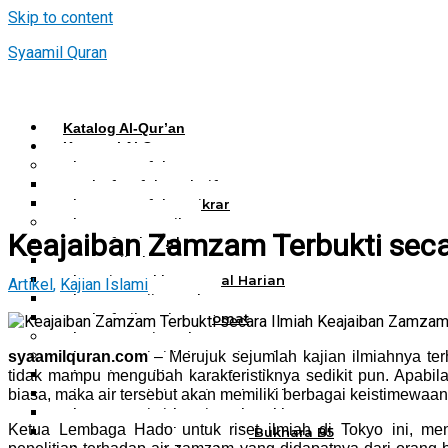
Skip to content
Syaamil Quran
Katalog Al-Qur’an
Kategori Al Quran
Al Quran Hafalan
Mushaf Hafalan Al Hifz
Al Quran Hafalan Tikrar
Al Quran Tematik
Keajaiban Zamzam Terbukti seca
Mushaf Tahajud
Quran Hijrah
Al-Qur’an Bukhara Amal Harian
Artikel
,
Kajian Islami
Al Quran Haji Umrah
Mushaf Tilawah Maqomat
Keajaiban Zamzam T
Al Quran Terjemah
syaamilquran.com
– Merujuk sejumlah kajian ilmiahnya ter
Al Quran Tajwid dan Terjemah
tidak mampu mengubah karakteristiknya sedikit pun. Apabil
Al-Qur’an Bukhara Amal Harian
biasa, maka air tersebut akan memiliki berbagai keistimewaa
Al Quran Tajwid Terjemah Bukhara A6
Al Quran Tajwid Terjemah Bukhara A5
Ketua Lembaga Hado untuk riset ilmiah di Tokyo ini, me
Al Quran Tajwid Terjemah Bukhara B5