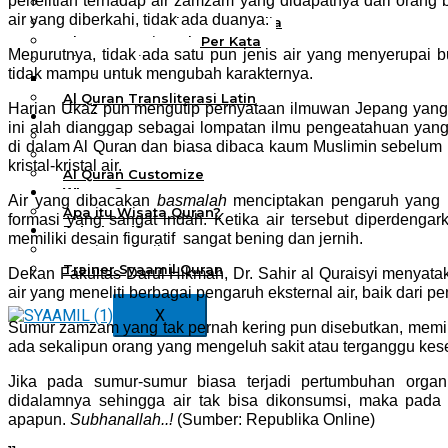
penelitian terhadap air zamzam yang didapatnya dari orang
Al Quran Spesial Wanita
air yang diberkahi, tidak ada duanya.
Al Quran Spesial Wanita Azalia
Al Quran Terjemah Per Kata
Menurutnya, tidak ada satu pun jenis air yang menyerupai bu
Al Quran Tilawah
tidak mampu untuk mengubah karakternya.
Mushaf Tilawah Quba
Al Quran Transliterasi Latin
Harian Ukaz pun mengutip pernyataan ilmuwan Jepang yang mer
Kemitraan
ini alah dianggap sebagai lompatan ilmu pengeatahuan yang 
Rumah Syaamil
di dalam Al Quran dan biasa dibaca kaum Muslimin sebelum 
Wholesale & Retail
kristal-kristal air.
Al Quran Customize
Wisata Quran
Air yang dibacakan
basmalah
menciptakan pengaruh yang m
Apa itu Wisata Quran?
formasi yang sangat indah. Ketika air tersebut diperdengar
Pelatihan Kequranan
memiliki desain figuratif sangat bening dan jernih.
Apa itu Pelatihan Quran?
Trainer Syaamil Quran
Dekan Fakultas Darul Hikmah, Dr. Sahir al Quraisyi menyatak
air yang meneliti berbagai pengaruh eksternal air, baik dar
X
Sumur zamzam yang tak pernah kering pun disebutkan, memilik
ada sekalipun orang yang mengeluh sakit atau terganggu ke
Jika pada sumur-sumur biasa terjadi pertumbuhan organ
didalamnya sehingga air tak bisa dikonsumsi, maka pad
apapun.
Subhanallah..!
(Sumber: Republika Online)