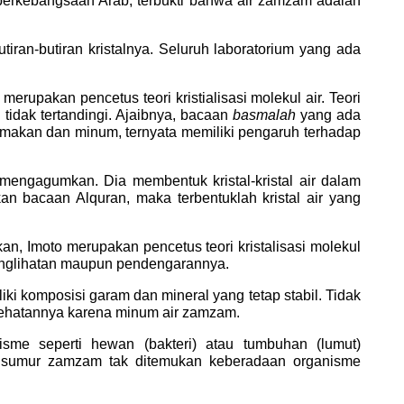
 berkebangsaan Arab, terbukti bahwa air zamzam adalah
tiran-butiran kristalnya. Seluruh laboratorium yang ada
upakan pencetus teori kristialisasi molekul air. Teori
tidak tertandingi. Ajaibnya, bacaan
basmalah
yang ada
makan dan minum, ternyata memiliki pengaruh terhadap
engagumkan. Dia membentuk kristal-kristal air dalam
kan bacaan Alquran, maka terbentuklah kristal air yang
an, Imoto merupakan pencetus teori kristalisasi molekul
i penglihatan maupun pendengarannya.
i komposisi garam dan mineral yang tetap stabil. Tidak
sehatannya karena minum air zamzam.
isme seperti hewan (bakteri) atau tumbuhan (lumut)
a sumur zamzam tak ditemukan keberadaan organisme