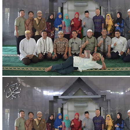
Al Quran Spesial Wanita
Al Quran Spesial Wanita Azalia
Al Quran Terjemah Per Kata
Al Quran Tilawah
Mushaf Tilawah Quba
Al Quran Transliterasi Latin
Kemitraan
Rumah Syaamil
Wholesale & Retail
Al Quran Customize
Wisata Quran
Apa itu Wisata Quran?
Pelatihan Kequranan
Apa itu Pelatihan Quran?
Trainer Syaamil Quran
X