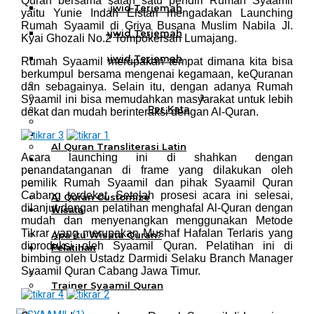
Quran bersama salah satu pendiri Rumah Syaamil
Al Quran Tajwid Terjemah
yaitu Yunie Indah Elstari mengadakan Launching
Bukhara A6
Rumah Syaamil di Griya Busana Muslim Nabila Jl.
Al Quran Tajwid Terjemah
Kyai Ghozali No.2 Tompokersan Lumajang.
Bukhara A5
Al Quran Tajwid Terjemah
Rumah Syaamil merupakan tempat dimana kita bisa
Bukhara B5
berkumpul bersama mengenai kegamaan, keQuranan
Al Quran Spesial Wanita
dan sebagainya. Selain itu, dengan adanya Rumah
Al Quran Spesial Wanita Azalia
Syaamil ini bisa memudahkan masyarakat untuk lebih
Al Quran Terjemah Per Kata
dekat dan mudah berinteraksi dengan Al-Quran.
Al Quran Tilawah
Mushaf Tilawah Quba
Al Quran Transliterasi Latin
Acara launching ini di shahkan dengan
Kemitraan
penandatanganan di frame yang dilakukan oleh
Rumah Syaamil
pemilik Rumah Syaamil dan pihak Syaamil Quran
Wholesale & Retail
Cabang terdekat. Setelah prosesi acara ini selesai,
Al Quran Customize
dilanjut dengan pelatihan menghafal Al-Quran dengan
Wisata
mudah dan menyenangkan menggunakan Metode
Quran
Tikrar yang merupakan Mushaf Hafalan Terlaris yang
Apa itu Wisata Quran?
diproduksi oleh Syaamil Quran. Pelatihan ini di
Pelatihan
bimbing oleh Ustadz Darmidi Selaku Branch Manager
Kequranan
Syaamil Quran Cabang Jawa Timur.
Apa itu Pelatihan Quran?
Trainer Syaamil Quran