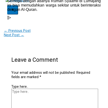
Semoga dengan adanya Rumah Syaamil di Lumajang
ini bisa memudahkan warga sekitar untuk berinteraksi
dengan Al-Quran.
X
]]>
←
Previous Post
Next Post
→
Leave a Comment
Your email address will not be published.
Required
fields are marked
*
Type here..