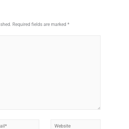
ished.
Required fields are marked
*
l*
Website