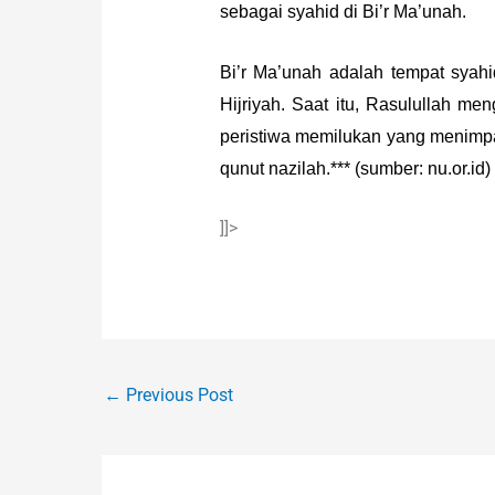
sebagai syahid di Bi’r Ma’unah.
Bi’r Ma’unah adalah tempat syah
Hijriyah. Saat itu, Rasulullah 
peristiwa memilukan yang menimp
qunut nazilah.*** (sumber: nu.or.id)
]]>
←
Previous Post