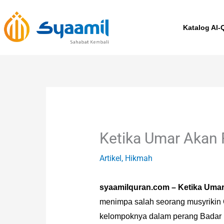
Skip
to
Katalog Al-
content
Ketika Umar Akan 
Artikel
,
Hikmah
syaamilquran.com – Ketika Uma
menimpa salah seorang musyrikin 
kelompoknya dalam perang Badar 