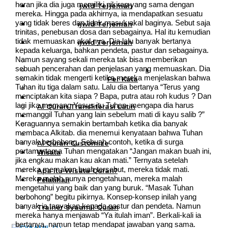
heran jika dia juga memiliki pikiran yang sama dengan
Al Quran Tajwid Terjemah
mereka. Hingga pada akhirnya, ia mendapatkan sesuatu
Bukhara A6
yang tidak beres dan tidak masuk akal baginya. Sebut saja
Al Quran Tajwid Terjemah
trinitas, penebusan dosa dan sebagainya. Hal itu kemudian
Bukhara A5
tidak memuaskan akal nya. Dia lalu banyak bertanya
Al Quran Tajwid Terjemah
kepada keluarga, bahkan pendeta, pastur dan sebagainya.
Bukhara B5
Namun sayang sekali mereka tak bisa memberikan
Al Quran Spesial Wanita
sebuah pencerahan dan penjelasan yang memuaskan. Dia
Al Quran Spesial Wanita Azalia
semakin tidak mengerti ketika mereka menjelaskan bahwa
Al Quran Terjemah Per Kata
Tuhan itu tiga dalam satu. Lalu dia bertanya “Terus yang
Al Quran Tilawah
menciptakan kita siapa ? Bapa, putra atau roh kudus ? Dan
Mushaf Tilawah Quba
lagi jika memang Yesus itu Tuhan, mengapa dia harus
Al Quran Transliterasi Latin
memanggil Tuhan yang lain sebelum mati di kayu salib ?”
Kemitraan
Keraguannya semakin bertambah ketika dia banyak
Rumah Syaamil
membaca Alkitab. dia menemui kenyataan bahwa Tuhan
Wholesale & Retail
banyak berbohong. Sebuah contoh, ketika di surga
Al Quran Customize
pertama-tama Tuhan mengatakan “Jangan makan buah ini,
Wisata
jika engkau makan kau akan mati.” Ternyata setelah
Quran
mereka memakan buah tersebut, mereka tidak mati.
Apa itu Wisata Quran?
Mereka malah punya pengetahuan, mereka malah
Pelatihan
mengetahui yang baik dan yang buruk. “Masak Tuhan
Kequranan
berbohong” begitu pikirnya. Konsep-konsep inilah yang
Apa itu Pelatihan Quran?
banyak ia tanyakan kepada pastur dan pendeta. Namun
Trainer Syaamil Quran
mereka hanya menjawab “Ya itulah iman”. Berkali-kali ia
bertanya, namun tetap mendapat jawaban yang sama.