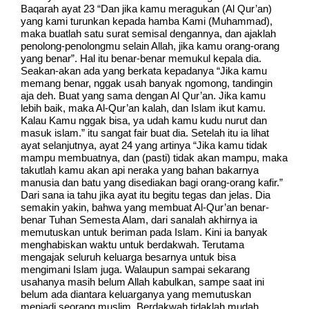
Baqarah ayat 23 “Dan jika kamu meragukan (Al Qur’an)
yang kami turunkan kepada hamba Kami (Muhammad),
maka buatlah satu surat semisal dengannya, dan ajaklah
penolong-penolongmu selain Allah, jika kamu orang-orang
yang benar”.
Hal itu benar-benar memukul kepala dia.
Seakan-akan ada yang berkata kepadanya “Jika kamu
memang benar, nggak usah banyak ngomong, tandingin
aja deh. Buat yang sama dengan Al Qur’an. Jika kamu
lebih baik, maka Al-Qur’an kalah, dan Islam ikut kamu.
Kalau Kamu nggak bisa, ya udah kamu kudu nurut dan
masuk islam.” itu sangat fair buat dia.
Setelah itu ia lihat
ayat selanjutnya, ayat 24 yang artinya “Jika kamu tidak
mampu membuatnya, dan (pasti) tidak akan mampu, maka
takutlah kamu akan api neraka yang bahan bakarnya
manusia dan batu yang disediakan bagi orang-orang kafir.”
Dari sana ia tahu jika ayat itu begitu tegas dan jelas. Dia
semakin yakin, bahwa yang membuat Al-Qur’an benar-
benar Tuhan Semesta Alam, dari sanalah akhirnya ia
memutuskan untuk beriman pada Islam.
Kini ia banyak
menghabiskan waktu untuk berdakwah. Terutama
mengajak seluruh keluarga besarnya untuk bisa
mengimani Islam juga. Walaupun sampai sekarang
usahanya masih belum Allah kabulkan, sampe saat ini
belum ada diantara keluarganya yang memutuskan
menjadi seorang muslim.
Berdakwah tidaklah mudah.