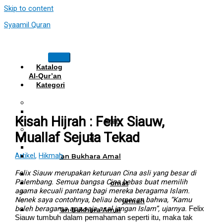
Skip to content
Syaamil Quran
Katalog
Al-Qur’an
Kategori
Al Quran
Al Quran Hafalan
Mushaf Hafalan Al Hifz
Kisah Hijrah : Felix Siauw,
Al Quran Hafalan Tikrar
Al Quran Tematik
Muallaf Sejuta Tekad
Mushaf Tahajud
Quran Hijrah
Artikel
,
Hikmah
Al-Qur’an Bukhara Amal
Harian
Felix Siauw merupakan keturuan Cina asli yang besar di
Al Quran Haji Umrah
Palembang. Semua bangsa Cina bebas buat memilih
Mushaf Tilawah Maqomat
agama kecuali pantang bagi mereka beragama Islam.
Al Quran Terjemah
Nenek saya contohnya, beliau berpesan bahwa, “Kamu
Al Quran Tajwid dan Terjemah
boleh beragama apa saja asal jangan Islam”, ujarnya.
Felix
Al-Qur’an Bukhara Amal
Siauw tumbuh dalam pemahaman seperti itu, maka tak
Harian