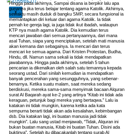
Hingga pada akhirnya, Sampai disana ia berpikir lalu apa
gunanya jika terus belajar tentang agama Katolik.
Akhirnya,
X
sewaktu masih duduk di bangku SMP, secara fungsional ia
memantapkan diri keluar dari agama Katolik. Ia tidak
pernah ke gereja lagi, ia juga tidak ikut ibadah, walaupun
KTP nya masih agama Katolik. Dia kemudian terus
mencari jawaban dari semua pertanyaannya, dari mana
asal Tuhan, siapa yang menciptakan, setelah mati manusia
akan kemana dan sebagainya. Ia mencari dan terus
mencari ke semua agama. Dari Kristen Protestan, Budha,
Hindu, dll. Namun sama sekali ia tidak mendapatkan
jawabannya. Hingga pada akhirnya, setelah 5 tahun
pencarian ia dikenalkan oleh salah satu temannya kepada
seorang ustad. Dari sinilah kemudian ia mendapatkan
banyak pencerahan yang sesungguhnya, yang sebenar-
benarnya.
Ketika suatu malam, saat mereka sedang
berdiskusi, mereka sama-sama menyimak bacaan Alquran
surat Al Baqarah ayat ke-2 yang artinya “Kitab ini tidak ada
keraguan, petunjuk bagi mereka yang bertaqwa.” Lalu ia
katakan ini tidak mungkin, karena ketika ada kata
sempurna berarti tidak akan ada kesalahan, kebimbangan
dsb. Dia katakan lagi, ini buatan manusia jadi tidak
mungkin”.
Lalu sang ustad menjawab, “Tidak, Alquran ini
bukan buatan manusia, Kitab ini buatan Tuhan. Disini ada
buktinya”. Setelah itu dibacakanlah tentang surab Al