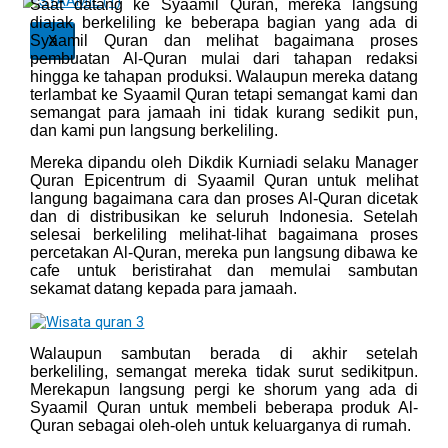
Saat datang ke Syaamil Quran, mereka langsung
diajak berkeliling ke beberapa bagian yang ada di
Syaamil Quran dan melihat bagaimana proses
X
pembuatan Al-Quran mulai dari tahapan redaksi
hingga ke tahapan produksi. Walaupun mereka datang
terlambat ke Syaamil Quran tetapi semangat kami dan
semangat para jamaah ini tidak kurang sedikit pun,
dan kami pun langsung berkeliling.
Mereka dipandu oleh Dikdik Kurniadi selaku Manager
Quran Epicentrum di Syaamil Quran untuk melihat
langung bagaimana cara dan proses Al-Quran dicetak
dan di distribusikan ke seluruh Indonesia. Setelah
selesai berkeliling melihat-lihat bagaimana proses
percetakan Al-Quran, mereka pun langsung dibawa ke
cafe untuk beristirahat dan memulai sambutan
sekamat datang kepada para jamaah.
Walaupun sambutan berada di akhir setelah
berkeliling, semangat mereka tidak surut sedikitpun.
Merekapun langsung pergi ke shorum yang ada di
Syaamil Quran untuk membeli beberapa produk Al-
Quran sebagai oleh-oleh untuk keluarganya di rumah.