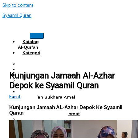
Skip to content
Syaamil Quran
Katalog
Al-Qur’an
Kategori
Al Quran
Al Quran Hafalan
Mushaf Hafalan Al Hifz
Kunjungan Jamaah Al-Azhar
Al Quran Hafalan Tikrar
Al Quran Tematik
Depok ke Syaamil Quran
Mushaf Tahajud
Quran Hijrah
Event
Al-Qur’an Bukhara Amal
Harian
Kunjungan Jamaah AL-Azhar Depok Ke Syaamil
Al Quran Haji Umrah
Quran
Mushaf Tilawah Maqomat
Al Quran Terjemah
Al Quran Tajwid dan Terjemah
Al-Qur’an Bukhara Amal
Harian