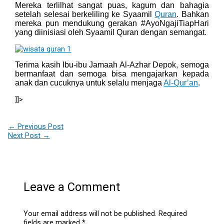
Mereka terlilhat sangat puas, kagum dan bahagia
setelah selesai berkeliling ke Syaamil
Quran
. Bahkan
mereka pun mendukung gerakan #AyoNgajiTiapHari
yang diinisiasi oleh Syaamil Quran dengan semangat.
Terima kasih Ibu-ibu Jamaah Al-Azhar Depok, semoga
bermanfaat dan semoga bisa mengajarkan kepada
anak dan cucuknya untuk selalu menjaga
Al-Qur’an
.
]]>
←
Previous Post
Next Post
→
Leave a Comment
Your email address will not be published.
Required
fields are marked
*