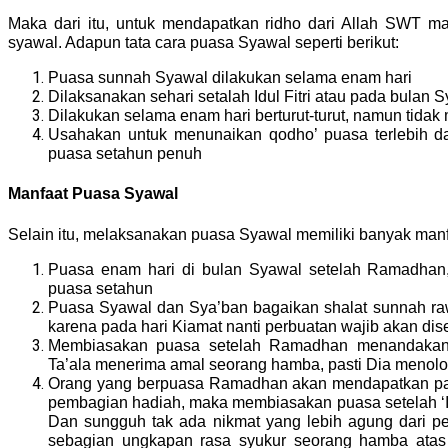
Maka dari itu, untuk mendapatkan ridho dari Allah SWT ma
syawal. Adapun tata cara puasa Syawal seperti berikut:
Puasa sunnah Syawal dilakukan selama enam hari
Dilaksanakan sehari setalah Idul Fitri atau pada bulan 
Dilakukan selama enam hari berturut-turut, namun tidak 
Usahakan untuk menunaikan qodho’ puasa terlebih d
puasa setahun penuh
Manfaat Puasa Syawal
Selain itu, melaksanakan puasa Syawal memiliki banyak manfa
Puasa enam hari di bulan Syawal setelah Ramadhan
puasa setahun
Puasa Syawal dan Sya’ban bagaikan shalat sunnah raw
karena pada hari Kiamat nanti perbuatan wajib akan d
Membiasakan puasa setelah Ramadhan menandakan d
Ta’ala menerima amal seorang hamba, pasti Dia menol
Orang yang berpuasa Ramadhan akan mendapatkan pahal
pembagian hadiah, maka membiasakan puasa setelah ‘Idu
Dan sungguh tak ada nikmat yang lebih agung dari pe
sebagian ungkapan rasa syukur seorang hamba atas