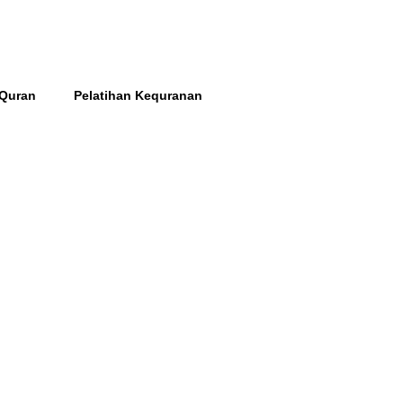
 Quran
Pelatihan Kequranan