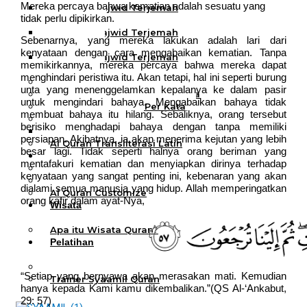
Mereka percaya bahwa kematian adalah sesuatu yang
Al Quran Tajwid Terjemah
tidak perlu dipikirkan.
Bukhara A6
Al Quran Tajwid Terjemah
Sebenarnya, yang mereka lakukan adalah lari dari
Bukhara A5
kenyataan dengan cara mengabaikan kematian. Tanpa
Al Quran Tajwid Terjemah
memikirkannya, mereka percaya bahwa mereka dapat
Bukhara B5
menghindari peristiwa itu. Akan tetapi, hal ini seperti burung
Al Quran Spesial Wanita
unta yang menenggelamkan kepalanya ke dalam pasir
Al Quran Spesial Wanita Azalia
untuk mengindari bahaya. Mengabaikan bahaya tidak
Al Quran Terjemah Per Kata
membuat bahaya itu hilang. Sebaliknya, orang tersebut
Al Quran Tilawah
berisiko menghadapi bahaya dengan tanpa memiliki
Mushaf Tilawah Quba
persiapan. Akibatnya, ia akan menerima kejutan yang lebih
Al Quran Transliterasi Latin
besar lagi. Tidak seperti halnya orang beriman yang
Kemitraan
mentafakuri kematian dan menyiapkan dirinya terhadap
Rumah Syaamil
kenyataan yang sangat penting ini, kebenaran yang akan
Wholesale & Retail
dialami semua manusia yang hidup. Allah memperingatkan
Al Quran Customize
orang kafir dalam ayat-Nya,
Wisata
Quran
Apa itu Wisata Quran?
Pelatihan
Kequranan
Apa itu Pelatihan Quran?
“Setiap yang bernyawa akan merasakan mati. Kemudian
Trainer Syaamil Quran
hanya kepada Kami kamu dikembalikan.”(QS Al-‘Ankabut,
29: 57)