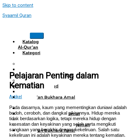
Skip to content
Syaamil Quran
Katalog
Al-Qur’an
Kategori
Al Quran
Al Quran Hafalan
Mushaf Hafalan Al Hifz
Pelajaran Penting dalam
Al Quran Hafalan Tikrar
Al Quran Tematik
Kematian
Mushaf Tahajud
Quran Hijrah
Artikel
Al-Qur’an Bukhara Amal
Harian
Pada dasarnya, kaum yang mementingkan duniawi adalah
Al Quran Haji Umrah
bodoh, ceroboh, dan dangkal pikirannya. Hidup mereka
Mushaf Tilawah Maqomat
tidak berdasarkan logika, tetapi mereka hidup dengan
Al Quran Terjemah
kesesatan dan keyakinan yang salah serta mengikuti
Al Quran Tajwid dan Terjemah
sangkaan yang berakhir dengan kekeliruan. Salah satu
Al-Qur’an Bukhara Amal
kekeliruan ini adalah keyakinan mereka tentang kematian.
Harian