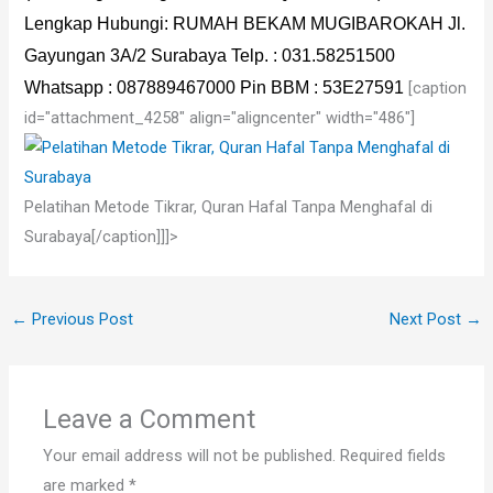
Lengkap Hubungi:
RUMAH BEKAM MUGIBAROKAH
Jl.
Gayungan 3A/2 Surabaya
Telp. : 031.58251500
Whatsapp : 087889467000
Pin BBM : 53E27591
[caption
id="attachment_4258" align="aligncenter" width="486"]
Pelatihan Metode Tikrar, Quran Hafal Tanpa Menghafal di
Surabaya[/caption]]]>
←
Previous Post
Next Post
→
Leave a Comment
Your email address will not be published.
Required fields
are marked
*