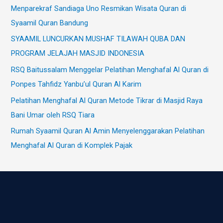
Menparekraf Sandiaga Uno Resmikan Wisata Quran di
Syaamil Quran Bandung
SYAAMIL LUNCURKAN MUSHAF TILAWAH QUBA DAN
PROGRAM JELAJAH MASJID INDONESIA
RSQ Baitussalam Menggelar Pelatihan Menghafal Al Quran di
Ponpes Tahfidz Yanbu’ul Quran Al Karim
Pelatihan Menghafal Al Quran Metode Tikrar di Masjid Raya
Bani Umar oleh RSQ Tiara
Rumah Syaamil Quran Al Amin Menyelenggarakan Pelatihan
Menghafal Al Quran di Komplek Pajak