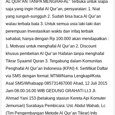
AL QUR’AN TANPA MENGHAFAL”
Terbuka untuk siapa
saja yang ingin Hafal Al Qur’an, persyaratan:
1. Niat
yang sunguh-sungguh
2. Sudah bisa baca Al Qur’an
walau terbata bata
3. Untuk semua usia laki-laki dan
perempuan
Investasikan waktu dan infaq terbaik
sahabat, hanya dengan Rp 100.000 akan mendapatkan :
1. Motivasi untuk menghafal Al Qur’an
2. Discount
khusus pembelian Al Qur’an Hafalan tanpa menghafal
Tikrar Syaamil Quran
3. Tergabung dalam Komunitas
Penghafal Al Qur’an Indonesia (KPAI)
4. Sertifikat
Daftar
via SMS dengan format:
MTM#Nama Lengkap#Kota
Asal
SMS/Whatsapp 085731467000
Ahad, 12 Juli 2015
Jam 08.00-16.00 WIB
GEDUNG GRAHATI Lt.3
Jl.
Ahmad Yani 153 (belakang stasiun Kereta Api Komuter
Jemursari) Surabaya
Pembicara: Ust. Abdul Wahab, Lc
(Tim Pengembangan Metode Al Qur’an Tikrar)
Info