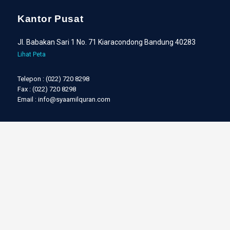
Kantor Pusat
Jl. Babakan Sari 1 No. 71 Kiaracondong Bandung 40283
Lihat Peta
Telepon : (022) 720 8298
Fax : (022) 720 8298
Email : info@syaamilquran.com
Informasi
Media Sosial
Tentang Kami
Facebok
Hubungi Kami
Instagram
Berita Terbaru
YouTube
Mitra Resmi