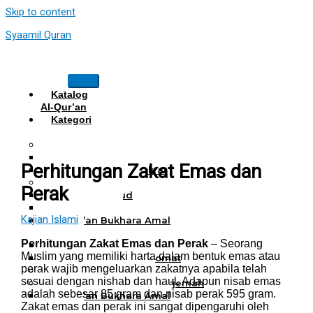
Skip to content
Syaamil Quran
Katalog
Al-Qur’an
Kategori
Al Quran
Al Quran Hafalan
Mushaf Hafalan Al Hifz
Perhitungan Zakat Emas dan
Al Quran Hafalan Tikrar
Al Quran Tematik
Perak
Mushaf Tahajud
Quran Hijrah
Kajian Islami
Al-Qur’an Bukhara Amal
Harian
Perhitungan Zakat Emas dan Perak
– Seorang
Al Quran Haji Umrah
Muslim yang memiliki harta dalam bentuk emas atau
Mushaf Tilawah Maqomat
perak wajib mengeluarkan zakatnya apabila telah
Al Quran Terjemah
sesuai dengan nishab dan haul. Adapun nisab emas
Al Quran Tajwid dan Terjemah
adalah sebesar 85 gram dan nisab perak 595 gram.
Al-Qur’an Bukhara Amal
Zakat emas dan perak ini sangat dipengaruhi oleh
Harian