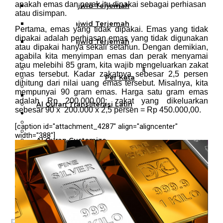
apakah emas dan perak itu dipakai sebagai perhiasan
Al Quran Tajwid Terjemah
atau disimpan.
Bukhara A6
Al Quran Tajwid Terjemah
Pertama, emas yang tidak dipakai. Emas yang tidak
Bukhara A5
dipakai adalah perhiasan emas yang tidak digunakan
Al Quran Tajwid Terjemah
atau dipakai hanya sekali setahun. Dengan demikian,
Bukhara B5
apabila kita menyimpan emas dan perak menyamai
Al Quran Spesial Wanita
atau melebihi 85 gram, kita wajib mengeluarkan zakat
Al Quran Spesial Wanita Azalia
emas tersebut. Kadar zakatnya sebesar 2,5 persen
Al Quran Terjemah Per Kata
dihitung dari nilai uang emas tersebut. Misalnya, kita
Al Quran Tilawah
mempunyai 90 gram emas. Harga satu gram emas
Mushaf Tilawah Quba
adalah Rp 200.000,00; zakat yang dikeluarkan
Al Quran Transliterasi Latin
sebesar 90 x 200.000 x 2,5 persen = Rp 450.000,00.
Kemitraan
Rumah Syaamil
[caption id="attachment_4287" align="aligncenter"
Wholesale & Retail
width="388"]
Al Quran Customize
Wisata
Quran
Apa itu Wisata Quran?
Pelatihan
Kequranan
Apa itu Pelatihan Quran?
Trainer Syaamil Quran