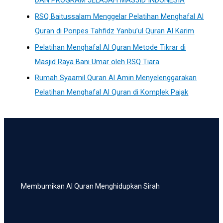
DAN PROGRAM JELAJAH MASJID INDONESIA
RSQ Baitussalam Menggelar Pelatihan Menghafal Al
Quran di Ponpes Tahfidz Yanbu’ul Quran Al Karim
Pelatihan Menghafal Al Quran Metode Tikrar di
Masjid Raya Bani Umar oleh RSQ Tiara
Rumah Syaamil Quran Al Amin Menyelenggarakan
Pelatihan Menghafal Al Quran di Komplek Pajak
Membumikan Al Quran Menghidupkan Sirah