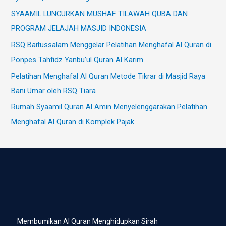
SYAAMIL LUNCURKAN MUSHAF TILAWAH QUBA DAN
PROGRAM JELAJAH MASJID INDONESIA
RSQ Baitussalam Menggelar Pelatihan Menghafal Al Quran di
Ponpes Tahfidz Yanbu’ul Quran Al Karim
Pelatihan Menghafal Al Quran Metode Tikrar di Masjid Raya
Bani Umar oleh RSQ Tiara
Rumah Syaamil Quran Al Amin Menyelenggarakan Pelatihan
Menghafal Al Quran di Komplek Pajak
Membumikan Al Quran Menghidupkan Sirah