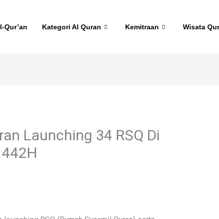
l-Qur’an
Kategori Al Quran
Kemitraan
Wisata Qu
ran Launching 34 RSQ Di
1442H