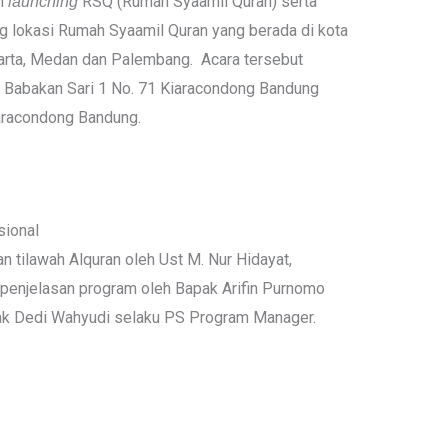
an
RSQ (Rumah Syaamil Quran) serta
launching
 lokasi Rumah Syaamil Quran yang berada di kota
karta, Medan dan Palembang. Acara tersebut
l. Babakan Sari 1 No. 71 Kiaracondong Bandung
iaracondong Bandung.
sional
 tilawah Alquran oleh Ust M. Nur Hidayat,
 penjelasan program oleh Bapak Arifin Purnomo
ak Dedi Wahyudi selaku PS Program Manager.