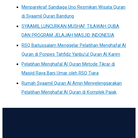
Menparekraf Sandiaga Uno Resmikan Wisata Quran
di Syaamil Quran Bandung
SYAAMIL LUNCURKAN MUSHAF TILAWAH QUBA
DAN PROGRAM JELAJAH MASJID INDONESIA
RSQ Baitussalam Menggelar Pelatihan Menghafal Al
Quran di Ponpes Tahfidz Yanbu’ul Quran Al Karim
Pelatihan Menghafal Al Quran Metode Tikrar di
Masjid Raya Bani Umar oleh RSQ Tiara
Rumah Syaamil Quran Al Amin Menyelenggarakan
Pelatihan Menghafal Al Quran di Komplek Pajak