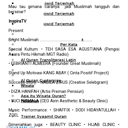
Al Quran Tajwid Terjemah
Mau tau gimana caranya jadi Muslimah tangguh dan
Bukhara A6
bersinar?
Al Quran Tajwid Terjemah
Bukhara A5
InspiraTV
Al Quran Tajwid Terjemah
Bukhara B5
Present:
Al Quran Spesial Wanita
Al Quran Spesial Wanita Azalia
Bright Muslimah
…………………………………………………….
Al Quran Terjemah Per Kata
Special Kultum:
• TEH SASA ESA AGUSTIANA (Pengisi
Al Quran Tilawah
Acara Pintu Hikmah MGT Radio)
Mushaf Tilawah Quba
Al Quran Transliterasi Latin
• FEBRIANTI ALMEERA
(Founder Great Muslimah)
Kemitraan
Rumah Syaamil
Stand Up Motivasi
KANG ABAY
( Cinta Positif Project)
Wholesale & Retail
Al Quran Customize
Success Story:
• NABILA ZIRUS
(Creative Selebgram)
Wisata
Quran
• DIZA HANIFAH
(Artis Preman Pensiun)
Apa itu Wisata Quran?
• SUCI NIRMALA
(CEO Airin Aesthetic & Beauty Clinic)
Pelatihan
Kequranan
Music Performance:
• SHAFFIX
• DODI HIDAYATULLAH
•
Apa itu Pelatihan Quran?
ZOEL
Trainer Syaamil Quran
Dimeriahkan juga:
• BEAUTY CLINIC
• HIJAB CLINIC
•