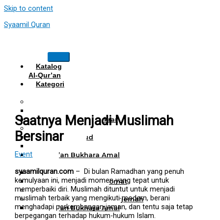
Skip to content
Syaamil Quran
Katalog
Al-Qur’an
Kategori
Al Quran
Al Quran Hafalan
Mushaf Hafalan Al Hifz
Saatnya Menjadi Muslimah
Al Quran Hafalan Tikrar
Al Quran Tematik
Bersinar
Mushaf Tahajud
Quran Hijrah
Event
Al-Qur’an Bukhara Amal
Harian
syaamilquran.com
– Di bulan Ramadhan yang penuh
Al Quran Haji Umrah
kemulyaan ini, menjadi momen yang tepat untuk
Mushaf Tilawah Maqomat
memperbaiki diri. Muslimah dituntut untuk menjadi
Al Quran Terjemah
muslimah terbaik yang mengikuti modern, berani
Al Quran Tajwid dan Terjemah
menghadapi perkembangan jaman, dan tentu saja tetap
Al-Qur’an Bukhara Amal
berpegangan terhadap hukum-hukum Islam.
Harian