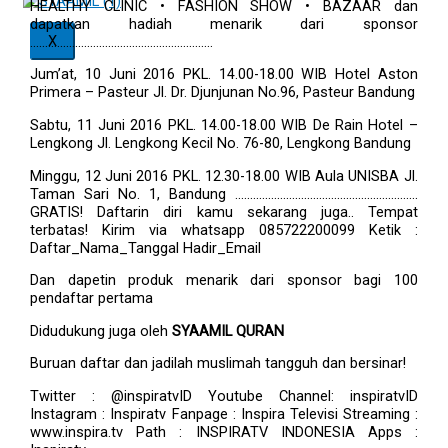
HEALTHY CLINIC
• FASHION SHOW
• BAZAAR
dan
dapatkan hadiah menarik dari sponsor
X
…………………………………………………….
Jum’at, 10 Juni 2016
PKL. 14.00-18.00 WIB
Hotel Aston
Primera – Pasteur
Jl. Dr. Djunjunan No.96, Pasteur Bandung
Sabtu, 11 Juni 2016
PKL. 14.00-18.00 WIB
De Rain Hotel –
Lengkong
Jl. Lengkong Kecil No. 76-80, Lengkong Bandung
Minggu, 12 Juni 2016
PKL. 12.30-18.00 WIB
Aula UNISBA
Jl.
Taman Sari No. 1, Bandung
…………………………………………………….
GRATIS!
Daftarin diri kamu sekarang juga.. Tempat
terbatas!
Kirim via whatsapp
085722200099
Ketik :
Daftar_Nama_Tanggal Hadir_Email
Dan dapetin produk menarik dari sponsor bagi 100
pendaftar pertama
Didudukung juga oleh
SYAAMIL QURAN
Buruan daftar dan jadilah muslimah tangguh dan bersinar!
Twitter : @inspiratvID
Youtube Channel: inspiratvID
Instagram : Inspiratv
Fanpage : Inspira Televisi
Streaming :
www.inspira.tv
Path : INSPIRATV INDONESIA
Apps :