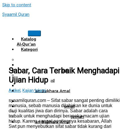
Skip to content
Syaamil Quran
Katalog
Al-Qur’an
Kategori
Al Quran
Al Quran Hafalan
Mushaf Hafalan Al Hifz
Sabar, Cara Terbaik Menghadapi
Al Quran Hafalan Tikrar
Al Quran Tematik
Ujian Hidup
Mushaf Tahajud
Quran Hijrah
Artikel
,
Kajian Islami
Al-Qur’an Bukhara Amal
Harian
syaamilquran.com – Sifat sabar sangat penting dimiliki
Al Quran Haji Umrah
manusia, sebab manusia dilahirkan ke dunia untuk
Mushaf Tilawah Maqomat
diuji kualitas jiwa dan dirinya. Sabar adalah cara
Al Quran Terjemah
terbaik untuk menghadapi beraneka macam ujian
Al Quran Tajwid dan Terjemah
hidup. Karena sangat pentingnya kesabaran, Allah
Al-Qur’an Bukhara Amal
Swt pun menyebutkan sifat sabar tidak kurang dari
Harian