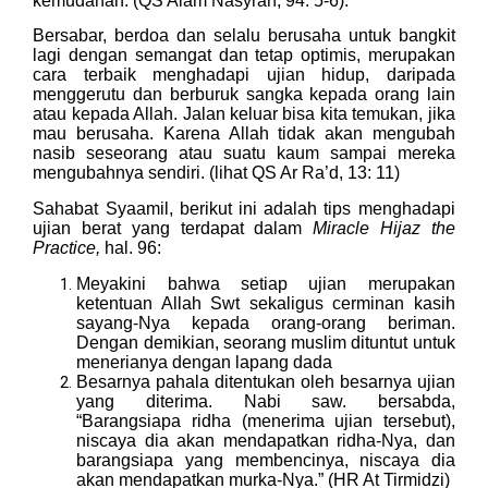
kemudahan. (QS Alam Nasyrah, 94: 5-6).
Bersabar, berdoa dan selalu berusaha untuk bangkit
lagi dengan semangat dan tetap optimis, merupakan
cara terbaik menghadapi ujian hidup, daripada
menggerutu dan berburuk sangka kepada orang lain
atau kepada Allah. Jalan keluar bisa kita temukan, jika
mau berusaha. Karena Allah tidak akan mengubah
nasib seseorang atau suatu kaum sampai mereka
mengubahnya sendiri. (lihat QS Ar Ra’d, 13: 11)
Sahabat Syaamil, berikut ini adalah tips menghadapi
ujian berat yang terdapat dalam
Miracle Hijaz the
Practice,
hal. 96:
Meyakini bahwa setiap ujian merupakan
ketentuan Allah Swt sekaligus cerminan kasih
sayang-Nya kepada orang-orang beriman.
Dengan demikian, seorang muslim dituntut untuk
menerianya dengan lapang dada
Besarnya pahala ditentukan oleh besarnya ujian
yang diterima. Nabi saw. bersabda,
“Barangsiapa ridha (menerima ujian tersebut),
niscaya dia akan mendapatkan ridha-Nya, dan
barangsiapa yang membencinya, niscaya dia
akan mendapatkan murka-Nya.” (HR At Tirmidzi)