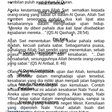
sembilan puluh ayat dalam Al Quran.
Al Quran Tajwid Terjemah
Bukhara A6
Aneka keutamaan pun Allah Swt sematkan kepada
Al Quran Tajwid Terjemah
orang-orang yang sabar. Di dalam Al Quran, Allah Swt
Bukhara A5
memberi seseorang pahala dua kali lipat atas
Al Quran Tajwid Terjemah
kesabarannya dalam menghadapi ujian hidup.
Bukhara B5
“Mereka itu diberi pahala dua kali lipat disebabkan
Al Quran Spesial Wanita
kesabaran mereka…”
(QS Al Qashash, 28:54).
Al Quran Spesial Wanita Azalia
Al Quran Terjemah Per Kata
Allah Swt menentukan setiap kadar pahala setiap
Al Quran Tilawah
ibadah, kecuali pahala sabar. Sebagaimana puasa,
Mushaf Tilawah Quba
pahalanya Allah Swt sendiri yang menentukan, sebab
Al Quran Transliterasi Latin
puasa adalah separuh dari kesabaran
. “…Dan
Kemitraan
bersabarlah, sesungguhnya Allah beserta orang-orang
Rumah Syaamil
yang sabar.”
(QS Al Anfaal, 8: 46)
Wholesale & Retail
Al Quran Customize
Orang yang mendapatkan ujian dari Allah, kemudian
Wisata
dia bersabar dalam menghadapi ujian tersebut,
Quran
kesabaran yang dia miliki akan menjadi jalan baginya
Apa itu Wisata Quran?
untuk meraih kemenangan dan kemuliaan. Contoh
Pelatihan
terbaik dalam hal ini adalah kesabaran Nabi Yusuf as.
Kequranan
Aneka ujian menghampiri dirinya. Akan tetapi, Nabi
Apa itu Pelatihan Quran?
Yusuf tetap sabar dalam menghadapinya, sampai ia
Trainer Syaamil Quran
menjadi orang yang mulia di negeri Mesir. Kemuliaan
yang diperoleh Nabi Yusuf adalah buah dari