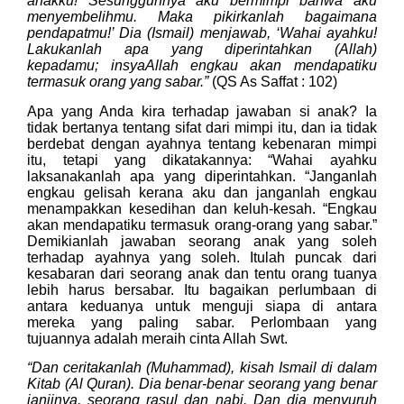
anakku! Sesungguhnya aku bermimpi bahwa aku
menyembelihmu. Maka pikirkanlah bagaimana
pendapatmu!’ Dia (Ismail) menjawab, ‘Wahai ayahku!
Lakukanlah apa yang diperintahkan (Allah)
kepadamu; insyaAllah engkau akan mendapatiku
termasuk orang yang sabar.”
(QS As Saffat : 102)
Apa yang Anda kira terhadap jawaban si anak? Ia
tidak bertanya tentang sifat dari mimpi itu, dan ia tidak
berdebat dengan ayahnya tentang kebenaran mimpi
itu, tetapi yang dikatakannya: “Wahai ayahku
laksanakanlah apa yang diperintahkan. “Janganlah
engkau gelisah kerana aku dan janganlah engkau
menampakkan kesedihan dan keluh-kesah. “Engkau
akan mendapatiku termasuk orang-orang yang sabar.”
Demikianlah jawaban seorang anak yang soleh
terhadap ayahnya yang soleh. Itulah puncak dari
kesabaran dari seorang anak dan tentu orang tuanya
lebih harus bersabar. Itu bagaikan perlumbaan di
antara keduanya untuk menguji siapa di antara
mereka yang paling sabar. Perlombaan yang
tujuannya adalah meraih cinta Allah Swt.
“
Dan ceritakanlah (Muhammad), kisah Ismail di dalam
Kitab (Al Quran). Dia benar-benar seorang yang benar
janjinya, seorang rasul dan nabi. Dan dia menyuruh