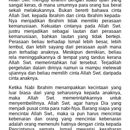
sangat keras, di mana umumnya para orang tua berat
sekali melakukannya. Bukan bererti bahawa cinta
Allah Swt. kepada Ibrahim dan cinta Ibrahim kepada-
Nya menjadikan Ibrahim tidak memiliki perasaan
kemanusiaan. Kekuatan cintanya pada Allah Swt.
justru menjadikan sebagai lautan dari perasaan
kemanusiaan, bahkan lautan yang tidak bertepi.
Perasaan beliau terhadap Ismail lebih besar, lebih
lembut, dan lebih sayang dari perasaan ayah mana
pun terhadap anaknya. Meskipun demikian, beliau
rela meninggalkannya di tempat yang tandus kerana
Allah Swt. memerintahkan hal tersebut. Terjadilah
pergelutan dalam dirinya namun ia mampu melewati
ujiannya dan beliau memilih cinta Allah Swt. daripada
cinta anaknya.
Ketika Nabi Ibrahim menampakkan kecintaan yang
luar biasa dari yang seharusnya kepada anaknya,
maka Allah Swt. memerintahkannya untuk
menyembelihnya. Allah Swt. agar hanya Dia yang
menjadi pusat cinta para nabi-Nya. Barang siapa yang
mencintai Allah Swt., maka ia pun harus mencintai
kebenaran dan orang yang mencintai kebenaran
adalah orang memenuhi hatinya dengan cinta kepada
Penciptanya semata. Ismail mewarisi kesabaran