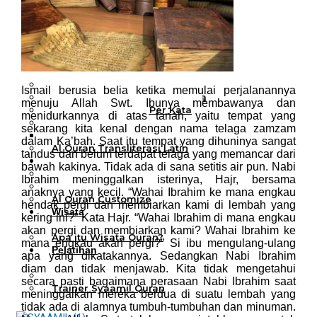
Al Quran Tajwid Terjemah
Bukhara A6
Al Quran Tajwid Terjemah
Bukhara A5
Al Quran Tajwid Terjemah
Bukhara B5
Al Quran Spesial Wanita
Ismail berusia belia ketika memulai perjalanannya
Al Quran Spesial Wanita Azalia
menuju Allah Swt. Ibunya membawanya dan
Al Quran Terjemah Per Kata
menidurkannya di atas tanah, yaitu tempat yang
Al Quran Tilawah
sekarang kita kenal dengan nama telaga zamzam
Mushaf Tilawah Quba
dalam Ka’bah. Saat itu tempat yang dihuninya sangat
Al Quran Transliterasi Latin
tandus dan belum terdapat telaga yang memancar dari
Kemitraan
bawah kakinya. Tidak ada di sana setitis air pun. Nabi
Rumah Syaamil
Ibrahim meninggalkan isterinya, Hajr, bersama
Wholesale & Retail
anaknya yang kecil. “Wahai Ibrahim ke mana engkau
Al Quran Customize
hendak pergi dan membiarkan kami di lembah yang
Wisata
kering ini?” Kata Hajr. “Wahai Ibrahim di mana engkau
Quran
akan pergi dan membiarkan kami? Wahai Ibrahim ke
Apa itu Wisata Quran?
mana engkau akan pergi?” Si ibu mengulang-ulang
Pelatihan
apa yang dikatakannya. Sedangkan Nabi Ibrahim
Kequranan
diam dan tidak menjawab. Kita tidak mengetahui
Apa itu Pelatihan Quran?
secara pasti bagaimana perasaan Nabi Ibrahim saat
Trainer Syaamil Quran
meninggalkan mereka berdua di suatu lembah yang
tidak ada di alamnya tumbuh-tumbuhan dan minuman.