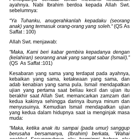
ayahnya. Nabi Ibrahim berdoa kepada Allah Swt.
sebelumnya:
“Ya Tuhanku, anugerahkanlah kepadaku (seorang
anak) yang termasuk orang-orang yang soleh
.
“
(QS As
Saffat : 100)
Allah Swt. menjawab:
“Maka
, Kami beri kabar gembira kepadanya dengan
(kelahiran) seoranng anak yang sangat sabar (Ismail).”
(QS As Saffat :101)
Kesabaran yang sama yang terdapat pada ayahnya,
kebaikan yang sama, ketakwaan yang sama, dan
adab kenabian yang sama pula. Ismail mendapatkan
ujian yang pertama saat beliau kecil dan ujian itu
berakhir saat Allah Swt. memancarkan zamzam dari
kedua kakinya sehingga darinya ibunya minum dan
menyusuinya. Kemudian Ismail mendapatkan ujian
yang kedua dalam hidupnya saat ia menginjak masa
muda:
“Maka
, ketika anak itu sampai (pada umur) sanggup
berusaha bersamanya, (Ibrahim) berkata, ‘Wahai