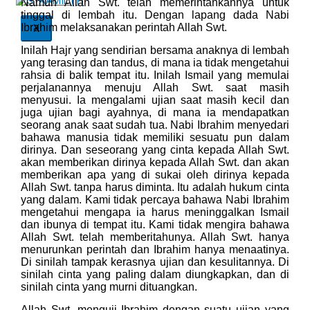
Namun Allah Swt. telah memerintahkannya untuk
tinggal di lembah itu. Dengan lapang dada Nabi
Ibrahim melaksanakan perintah Allah Swt.
X
Inilah Hajr yang sendirian bersama anaknya di lembah
yang terasing dan tandus, di mana ia tidak mengetahui
rahsia di balik tempat itu. Inilah Ismail yang memulai
perjalanannya menuju Allah Swt. saat masih
menyusui. Ia mengalami ujian saat masih kecil dan
juga ujian bagi ayahnya, di mana ia mendapatkan
seorang anak saat sudah tua. Nabi Ibrahim menyedari
bahawa manusia tidak memiliki sesuatu pun dalam
dirinya. Dan seseorang yang cinta kepada Allah Swt.
akan memberikan dirinya kepada Allah Swt. dan akan
memberikan apa yang di sukai oleh dirinya kepada
Allah Swt. tanpa harus diminta. Itu adalah hukum cinta
yang dalam. Kami tidak percaya bahawa Nabi Ibrahim
mengetahui mengapa ia harus meninggalkan Ismail
dan ibunya di tempat itu. Kami tidak mengira bahawa
Allah Swt. telah memberitahunya. Allah Swt. hanya
menurunkan perintah dan Ibrahim hanya menaatinya.
Di sinilah tampak kerasnya ujian dan kesulitannya. Di
sinilah cinta yang paling dalam diungkapkan, dan di
sinilah cinta yang murni dituangkan.
Allah Swt. menguji Ibrahim dengan suatu ujian yang