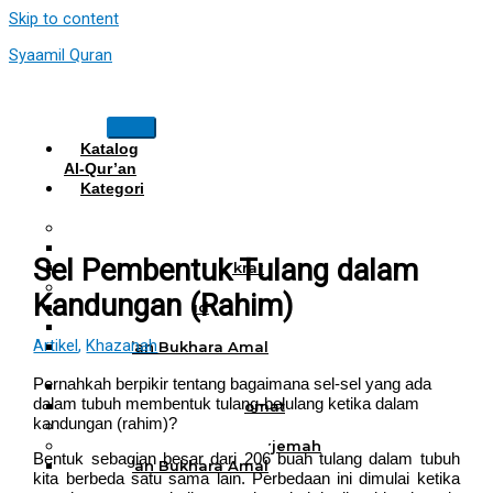
Skip to content
Syaamil Quran
Katalog
Al-Qur’an
Kategori
Al Quran
Al Quran Hafalan
Mushaf Hafalan Al Hifz
Sel Pembentuk Tulang dalam
Al Quran Hafalan Tikrar
Al Quran Tematik
Kandungan (Rahim)
Mushaf Tahajud
Quran Hijrah
Artikel
,
Khazanah
Al-Qur’an Bukhara Amal
Harian
Pernahkah berpikir tentang bagaimana sel-sel yang ada
Al Quran Haji Umrah
dalam tubuh membentuk tulang-belulang ketika dalam
Mushaf Tilawah Maqomat
kandungan (rahim)?
Al Quran Terjemah
Al Quran Tajwid dan Terjemah
Bentuk sebagian besar dari 206 buah tulang dalam tubuh
Al-Qur’an Bukhara Amal
kita berbeda satu sama lain. Perbedaan ini dimulai ketika
Harian