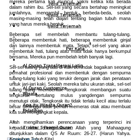
mereka pertama kali muncul, yakni ketika kita berada
Al Quran Tajwid Terjemah
dalam rahim ibu. Sel-sel yang secara bertahap meningkat
Bukhara A6
jumlahnya, mengambil bentuk berbeda-beda, seolah
Al Quran Tajwid Terjemah
masing-masing telah diajari tentang bagian tubuh mana
Bukhara A5
yang harus mereka bentuk.
Al Quran Tajwid Terjemah
Bukhara B5
Beberapa sel membelah membantu tulang-tulang.
Al Quran Spesial Wanita
Beberapa membentuk hati, beberapa membentuk ginjal
Al Quran Spesial Wanita Azalia
dan lainnya membentuk mata. Tetapi, sel-sel yang akan
Al Quran Terjemah Per Kata
membentuk hati, tulang atau mata tidak hanya berkumpul
Al Quran Tilawah
bersama. Mereka pun membelah lebih banyak lagi.
Mushaf Tilawah Quba
Al Quran Transliterasi Latin
Sel-sel tulang yang ada di kaki bertindak bagaikan seorang
Kemitraan
pemahat profesional dan membentuk dengan sempurna
Rumah Syaamil
tulang-tulang kaki yang terukir dengan jarak dan penataan
Wholesale & Retail
untuk jari-jari kaki. Seolah mereka tahu ukuran otak, sel-sel
Al Quran Customize
tulang yang membentuk tengkorak membangun suatu
Wisata
tengkorak bertulang mulus yangdengan sempurna
Quran
menutupi otak. Tengkorak itu tidak terlalu kecil atau terlalu
Apa itu Wisata Quran?
besar sehingga tidak pernah memeras otak atau membuat
Pelatihan
kita sulit mengangkat kepala.
Kequranan
Apa itu Pelatihan Quran?
Allah mengilhamkan perencanaan yang terperinci ini
Trainer Syaamil Quran
kepada kita. Pengetahuan Allah yang Mahaagung
ditunjukkan dalam QS Ar Ruum: 26-27. (Harun Yahya.
Keajaiban Tubuh Kita)