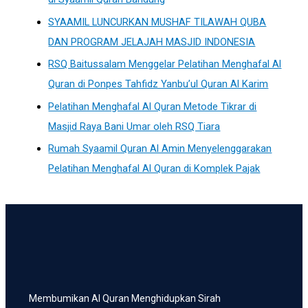
SYAAMIL LUNCURKAN MUSHAF TILAWAH QUBA
DAN PROGRAM JELAJAH MASJID INDONESIA
RSQ Baitussalam Menggelar Pelatihan Menghafal Al
Quran di Ponpes Tahfidz Yanbu’ul Quran Al Karim
Pelatihan Menghafal Al Quran Metode Tikrar di
Masjid Raya Bani Umar oleh RSQ Tiara
Rumah Syaamil Quran Al Amin Menyelenggarakan
Pelatihan Menghafal Al Quran di Komplek Pajak
Membumikan Al Quran Menghidupkan Sirah