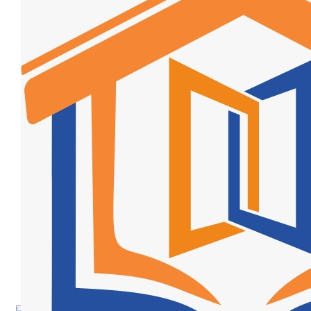
Al Quran Tajwid Terjemah
Bukhara A6
Al Quran Tajwid Terjemah
Bukhara A5
Al Quran Tajwid Terjemah
Bukhara B5
Al Quran Spesial Wanita
Al Quran Spesial Wanita Azalia
Al Quran Terjemah Per Kata
Al Quran Tilawah
Mushaf Tilawah Quba
Al Quran Transliterasi Latin
Kemitraan
Rumah Syaamil
Wholesale & Retail
Al Quran Customize
Wisata
Quran
Apa itu Wisata Quran?
Pelatihan
Kequranan
Apa itu Pelatihan Quran?
Trainer Syaamil Quran