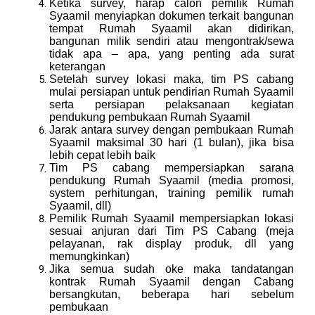
Ketika survey, harap calon pemilik Rumah
Syaamil menyiapkan dokumen terkait bangunan
tempat Rumah Syaamil akan didirikan,
bangunan milik sendiri atau mengontrak/sewa
tidak apa – apa, yang penting ada surat
keterangan
Setelah survey lokasi maka, tim PS cabang
mulai persiapan untuk pendirian Rumah Syaamil
serta persiapan pelaksanaan kegiatan
pendukung pembukaan Rumah Syaamil
Jarak antara survey dengan pembukaan Rumah
Syaamil maksimal 30 hari (1 bulan), jika bisa
lebih cepat lebih baik
Tim PS cabang mempersiapkan sarana
pendukung Rumah Syaamil (media promosi,
system perhitungan, training pemilik rumah
Syaamil, dll)
Pemilik Rumah Syaamil mempersiapkan lokasi
sesuai anjuran dari Tim PS Cabang (meja
pelayanan, rak display produk, dll yang
memungkinkan)
Jika semua sudah oke maka tandatangan
kontrak Rumah Syaamil dengan Cabang
bersangkutan, beberapa hari sebelum
pembukaan