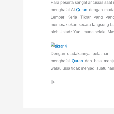
Para peserta sangat antusias saat 
menghafal Al-
Quran
dengan mudah
Lembar Kerja Tikrar yang yan
mempraktekan secara langsung ba
oleh Ustadz Yudi Imana selaku Mas
Dengan diadakannya pelatihan in
menghafal
Quran
dan bisa menja
walau usia tidak menjadi suatu h
]]>