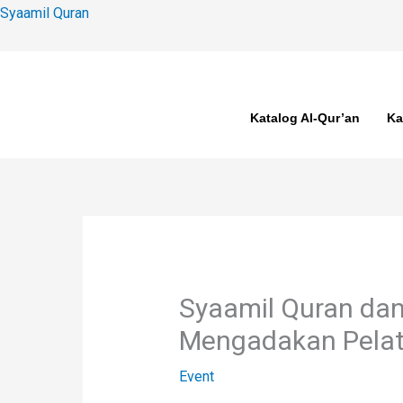
Skip
Syaamil Quran
to
content
Katalog Al-Qur’an
Ka
Syaamil Quran dan
Mengadakan Pelat
Event