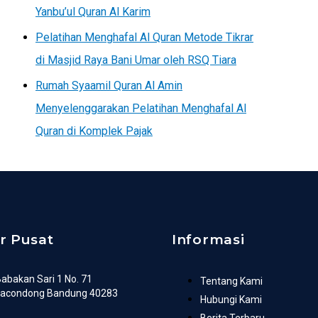
Yanbu’ul Quran Al Karim
Pelatihan Menghafal Al Quran Metode Tikrar
di Masjid Raya Bani Umar oleh RSQ Tiara
Rumah Syaamil Quran Al Amin
Menyelenggarakan Pelatihan Menghafal Al
Quran di Komplek Pajak
r Pusat
Informasi
 Babakan Sari 1 No. 71
Tentang Kami
racondong Bandung 40283
Hubungi Kami