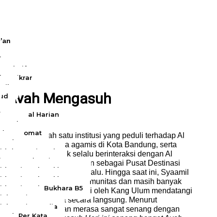
r’an
ran
lan
n Al Hifz
lan Tikrar
tik
as Ayah Mengasuh
jud
hara Amal Harian
 Umrah
wah Maqomat
n sebagai salah satu institusi yang peduli terhadap Al
jemah
enghadirkan nuansa agamis di Kota Bandung, serta
wid dan Terjemah
 termotivasi untuk selalu berinteraksi dengan Al
hara Amal Harian
mil Quran telah diresmikan sebagai Pusat Destinasi
wid Terjemah Bukhara A6
 Kamil pada tahun 2013 lalu. Hingga saat ini, Syaamil
wid Terjemah Bukhara A5
usahaan, majelis taklim, komunitas dan masih banyak
wid Terjemah Bukhara B5
ah Mengasuh yang diinisiasi oleh Kang Ulum mendatangi
ial Wanita
na Al Quran dibuat secara langsung.
Menurut
ial Wanita Azalia
ling di Syaamil Quran merasa sangat senang dengan
emah Per Kata