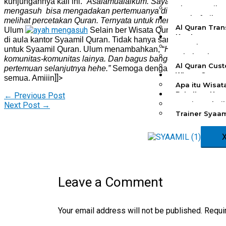
kunjungannya kali ini.
“Asalamualaikum. Saya Ulum Inisiator
Al Quran Tila
mengasuh bisa mengadakan pertemuanya di Syaamil Quran, tad
Mushaf Tilaw
melihat percetakan Quran.
Ternyata untuk menjadi satu musha
Al Quran Trans
Ulum
Selain ber Wisata Quran, Komunitas 
Kemitraan
di aula kantor Syaamil Quran. Tidak hanya sampai disitu, K
Rumah Syaam
untuk Syaamil Quran.
Ulum menambahkan, “
H
arapan kedepan
Wholesale & R
komunitas-komunitas lainya. Dan bagus banget bangunan syaa
Al Quran Cus
pertemuan selanjutnya heh
e.”
Semoga dengan adanya Wisata Q
Wisata Quran
]]>
semua. Amiiin
Apa itu Wisat
Pelatihan Keq
←
Previous Post
Apa itu Pelat
Next Post
→
Trainer Syaam
Leave a Comment
Your email address will not be published.
Requi