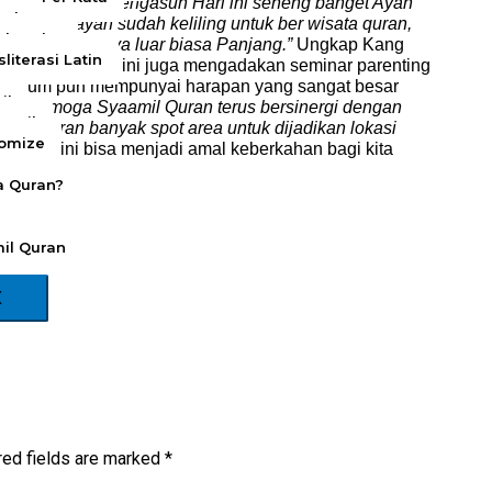
 gerakan Ayah Mengasuh Hari ini seneng banget Ayah
wah
i para ayah sudah keliling untuk ber wisata quran,
ah Quba
f saja prosesnya luar biasa Panjang.
”
Ungkap Kang
literasi Latin
Ayah Mengasuh ini juga mengadakan seminar parenting
ang Ulum pun mempunyai harapan yang sangat besar
il
ya semoga Syaamil Quran terus bersinergi dengan
etail
mil quran banyak spot area untuk dijadikan lokasi
tomize
uran ini bisa menjadi amal keberkahan bagi kita
a Quran?
uranan
ihan Quran?
il Quran
X
red fields are marked
*