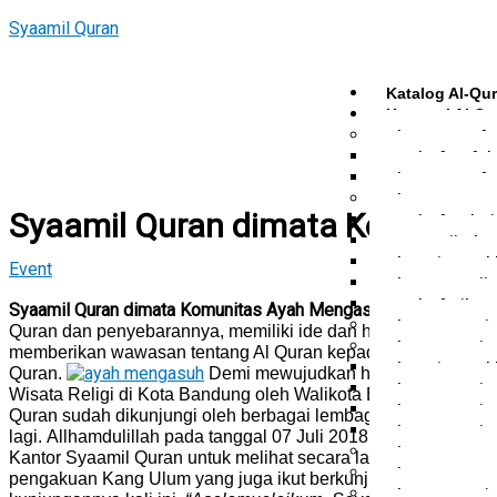
Skip
Type
Name*
Email*
Website
Syaamil Quran
to
here..
content
Katalog Al-Qu
Kategori Al Qu
Al Quran Hafa
Mushaf Hafala
Al Quran Hafa
Al Quran Tema
Syaamil Quran dimata Komunit
Mushaf Taha
Quran Hijrah
Al-Qur’an Buk
Event
Al Quran Haji
Mushaf Tila
Syaamil Quran dimata Komunitas Ayah Mengasuh
Syaamil Qura
Al Quran Ter
Quran dan penyebarannya, memiliki ide dan harapan untuk m
Al Quran Taj
memberikan wawasan tentang Al Quran kepada masyarakat agar
Al-Qur’an Buk
Quran.
Demi mewujudkan hal tersebut, Syaa
Al Quran Taj
Wisata Religi di Kota Bandung oleh Walikota Bandung, Ridwan
Al Quran Taj
Quran sudah dikunjungi oleh berbagai lembaga, sekolah, per
Al Quran Taj
lagi.
Allhamdulillah pada tanggal 07 Juli 2018, komunitas Ay
Al Quran Spes
Kantor Syaamil Quran untuk melihat secara langsung bagaima
Al Quran Spes
pengakuan Kang Ulum yang juga ikut berkunjung dan berkeli
Al Quran Terj