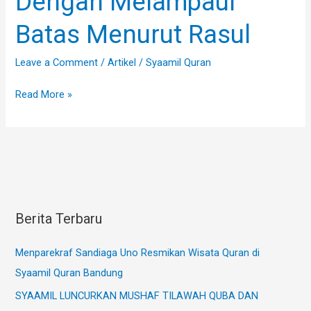
Dengan Melampaui
Melampaui
Batas Menurut Rasul
Batas
Menurut
Leave a Comment
/
Artikel
/
Syaamil Quran
Rasul
Read More »
Berita Terbaru
Menparekraf Sandiaga Uno Resmikan Wisata Quran di
Syaamil Quran Bandung
SYAAMIL LUNCURKAN MUSHAF TILAWAH QUBA DAN