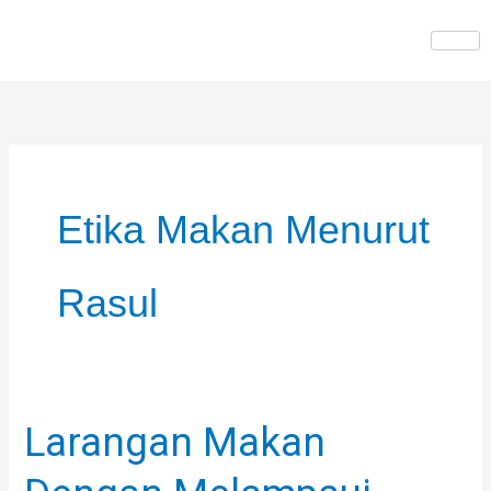
Skip
to
content
Etika Makan Menurut
Rasul
Larangan Makan
Larangan
Makan
Dengan