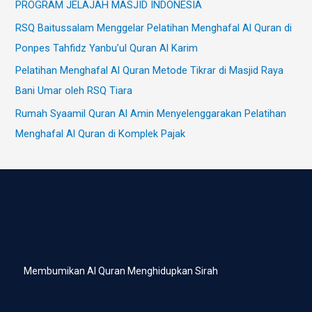
PROGRAM JELAJAH MASJID INDONESIA
RSQ Baitussalam Menggelar Pelatihan Menghafal Al Quran di
Ponpes Tahfidz Yanbu’ul Quran Al Karim
Pelatihan Menghafal Al Quran Metode Tikrar di Masjid Raya
Bani Umar oleh RSQ Tiara
Rumah Syaamil Quran Al Amin Menyelenggarakan Pelatihan
Menghafal Al Quran di Komplek Pajak
Membumikan Al Quran Menghidupkan Sirah