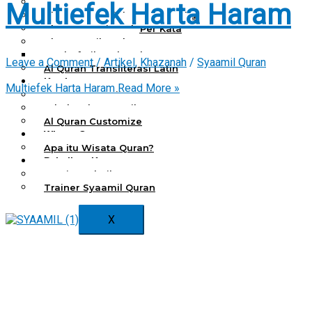
Al Quran Spesial Wanita
Multiefek Harta Haram
Al Quran Spesial Wanita Azalia
Al Quran Terjemah Per Kata
Al Quran Tilawah
Mushaf Tilawah Quba
Leave a Comment
/
Artikel
,
Khazanah
/
Syaamil Quran
Al Quran Transliterasi Latin
Kemitraan
Multiefek Harta Haram
Read More »
Rumah Syaamil
Wholesale & Retail
Al Quran Customize
Wisata Quran
Apa itu Wisata Quran?
Pelatihan Kequranan
Apa itu Pelatihan Quran?
Trainer Syaamil Quran
X