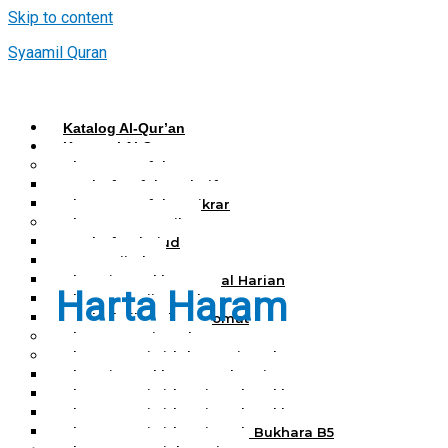
Skip to content
Syaamil Quran
Katalog Al-Qur’an
Kategori Al Quran
Al Quran Hafalan
Mushaf Hafalan Al Hifz
Al Quran Hafalan Tikrar
Al Quran Tematik
Mushaf Tahajud
Quran Hijrah
Al-Qur’an Bukhara Amal Harian
Harta Haram
Al Quran Haji Umrah
Mushaf Tilawah Maqomat
Al Quran Terjemah
Al Quran Tajwid dan Terjemah
Al-Qur’an Bukhara Amal Harian
Al Quran Tajwid Terjemah Bukhara A6
Al Quran Tajwid Terjemah Bukhara A5
Al Quran Tajwid Terjemah Bukhara B5