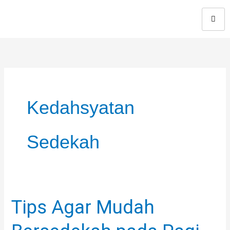
Skip
to
content
Kedahsyatan
Sedekah
Tips Agar Mudah
Tips
Agar
Mudah