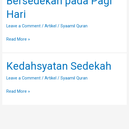
Bersedekah pada Pagi
Bersedekah
Hari
pada
Pagi
Leave a Comment
/
Artikel
/
Syaamil Quran
Hari
Read More »
Kedahsyatan Sedekah
Kedahsyatan
Sedekah
Leave a Comment
/
Artikel
/
Syaamil Quran
Read More »