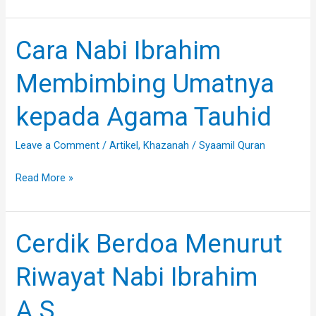
Cara Nabi Ibrahim
Cara
Nabi
Membimbing Umatnya
Ibrahim
Membimbing
kepada Agama Tauhid
Umatnya
kepada
Leave a Comment
/
Artikel
,
Khazanah
/
Syaamil Quran
Agama
Tauhid
Read More »
Cerdik Berdoa Menurut
Cerdik
Berdoa
Riwayat Nabi Ibrahim
Menurut
Riwayat
A.S.
Nabi