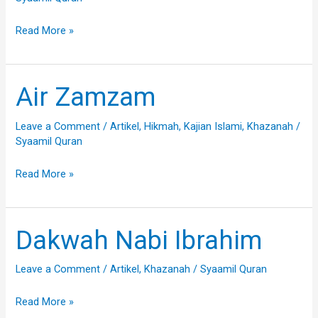
Ka’bah
Read More »
Air Zamzam
Air
Zamzam
Leave a Comment
/
Artikel
,
Hikmah
,
Kajian Islami
,
Khazanah
/
Syaamil Quran
Read More »
Dakwah Nabi Ibrahim
Dakwah
Nabi
Leave a Comment
/
Artikel
,
Khazanah
/
Syaamil Quran
Ibrahim
Read More »