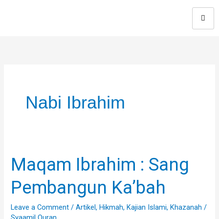
Skip
to
content
Nabi Ibrahim
Maqam Ibrahim : Sang
Maqam
Ibrahim
Pembangun Ka’bah
:
Sang
Leave a Comment
/
Artikel
,
Hikmah
,
Kajian Islami
,
Khazanah
/
Pembangun
Syaamil Quran