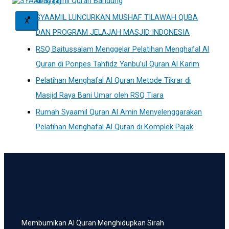
di Syaamil Quran Bandung
SYAAMIL LUNCURKAN MUSHAF TILAWAH QUBA
X
DAN PROGRAM JELAJAH MASJID INDONESIA
RSQ Baitussalam Menggelar Pelatihan Menghafal Al
Quran di Ponpes Tahfidz Yanbu’ul Quran Al Karim
Pelatihan Menghafal Al Quran Metode Tikrar di
Masjid Raya Bani Umar oleh RSQ Tiara
Rumah Syaamil Quran Al Amin Menyelenggarakan
Pelatihan Menghafal Al Quran di Komplek Pajak
Membumikan Al Quran Menghidupkan Sirah