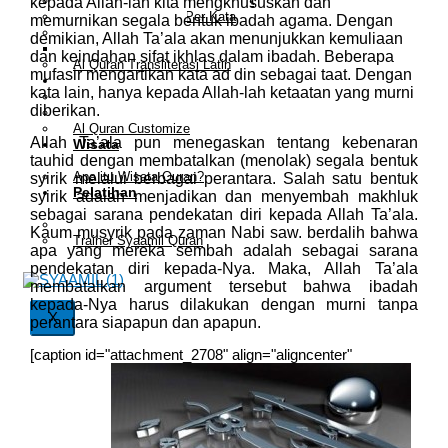
Al Quran Spesial Wanita Azalia
kepada Allah-lah kita mengkhususkan dan
Al Quran Terjemah Per Kata
memurnikan segala bentuk ibadah agama. Dengan
Al Quran Tilawah
demikian, Allah Ta’ala akan menunjukkan kemuliaan
Mushaf Tilawah Quba
dan keindahan sifat ikhlas dalam ibadah. Beberapa
Al Quran Transliterasi Latin
mufasir mengartikan kata ad din sebagai taat. Dengan
Kemitraan
kata lain, hanya kepada Allah-lah ketaatan yang murni
Rumah Syaamil
diberikan.
Wholesale & Retail
Al Quran Customize
Allah Ta’ala pun menegaskan tentang kebenaran
Wisata
Quran
tauhid dengan membatalkan (menolak) segala bentuk
Apa itu Wisata Quran?
syirik melalui berbagai perantara. Salah satu bentuk
Pelatihan
syirik adalah menjadikan dan menyembah makhluk
Kequranan
sebagai sarana pendekatan diri kepada Allah Ta’ala.
Apa itu Pelatihan Quran?
Kaum musyrik pada zaman Nabi saw. berdalih bahwa
Trainer Syaamil Quran
apa yang mereka sembah adalah sebagai sarana
pendekatan diri kepada-Nya. Maka, Allah Ta’ala
membatalkan argument tersebut bahwa ibadah
kepada-Nya harus dilakukan dengan murni tanpa
X
perantara siapapun dan apapun.
[caption id="attachment_2708" align="aligncenter"