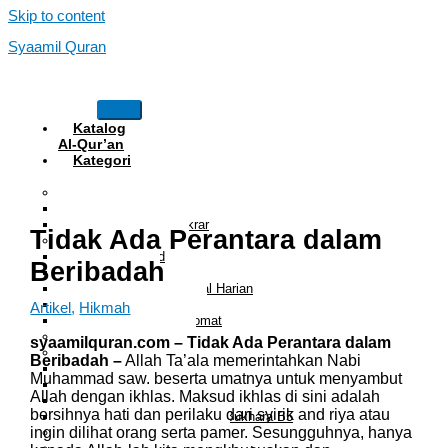
Skip to content
Syaamil Quran
Katalog
Al-Qur’an
Kategori
Al Quran
Al Quran Hafalan
Mushaf Hafalan Al Hifz
Al Quran Hafalan Tikrar
Tidak Ada Perantara dalam
Al Quran Tematik
Mushaf Tahajud
Beribadah
Quran Hijrah
Al-Qur’an Bukhara Amal Harian
Al Quran Haji Umrah
Artikel
,
Hikmah
Mushaf Tilawah Maqomat
Al Quran Terjemah
syaamilquran.com – Tidak Ada Perantara dalam
Al Quran Tajwid dan Terjemah
Beribadah –
Allah Ta’ala memerintahkan Nabi
Al-Qur’an Bukhara Amal Harian
Muhammad saw. beserta umatnya untuk menyambut
Al Quran Tajwid Terjemah Bukhara A6
Allah dengan ikhlas. Maksud ikhlas di sini adalah
Al Quran Tajwid Terjemah Bukhara A5
bersihnya hati dan perilaku dari syirik and riya atau
Al Quran Tajwid Terjemah Bukhara B5
ingin dilihat orang serta pamer. Sesungguhnya, hanya
Al Quran Spesial Wanita