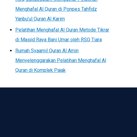
Menghafal Al Quran di Ponpes Tahfidz
Yanbu’ul Quran Al Karim
Pelatihan Menghafal Al Quran Metode Tikrar
di Masjid Raya Bani Umar oleh RSQ Tiara
Rumah Syaamil Quran Al Amin
Menyelenggarakan Pelatihan Menghafal Al
Quran di Komplek Pajak