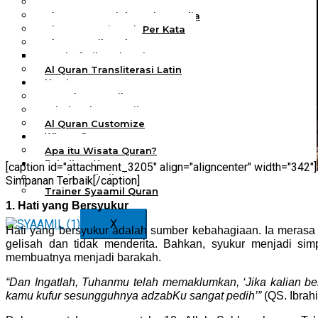
Al Quran Spesial Wanita
Al Quran Spesial Wanita Azalia
Al Quran Terjemah Per Kata
Al Quran Tilawah
Mushaf Tilawah Quba
Al Quran Transliterasi Latin
Kemitraan
Rumah Syaamil
Wholesale & Retail
Al Quran Customize
Wisata Quran
Apa itu Wisata Quran?
Pelatihan Kequranan
[caption id="attachment_3205" align="aligncenter" width="342"]
Apa itu Pelatihan Quran?
Simpanan Terbaik[/caption]
Trainer Syaamil Quran
1. Hati yang Bersyukur
X
Hati yang bersyukur adalah sumber kebahagiaan. Ia merasa 
gelisah dan tidak menderita. Bahkan, syukur menjadi sim
membuatnya menjadi barakah.
“Dan Ingatlah, Tuhanmu telah memaklumkan, ‘Jika kalian be
kamu kufur sesungguhnya adzabKu sangat pedih’”
(QS. Ibrahi