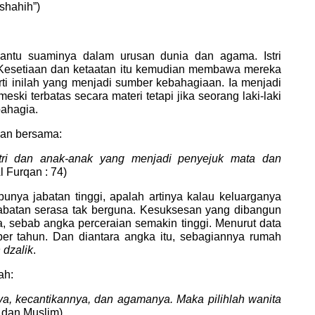
shahih”)
bantu suaminya dalam urusan dunia dan agama. Istri
. Kesetiaan dan ketaatan itu kemudian membawa mereka
erti inilah yang menjadi sumber kebahagiaan. Ia menjadi
ki terbatas secara materi tetapi jika seorang laki-laki
bahagia.
tkan bersama:
stri dan anak-anak yang menjadi penyejuk mata dan
l Furqan : 74)
unya jabatan tinggi, apalah artinya kalau keluarganya
 jabatan serasa tak berguna. Kesuksesan yang dibangun
, sebab angka perceraian semakin tinggi. Menurut data
r tahun. Dan diantara angka itu, sebagiannya rumah
 dzalik
.
ah:
nya, kecantikannya, dan agamanya. Maka pilihlah wanita
 dan Muslim)