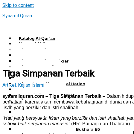
Skip to content
Syaamil Quran
Katalog Al-Qur’an
Kategori Al Quran
Al Quran Hafalan
Mushaf Hafalan Al Hifz
Al Quran Hafalan Tikrar
Al Quran Tematik
Tiga Simpanan Terbaik
Mushaf Tahajud
Quran Hijrah
Al-Qur’an Bukhara Amal Harian
Artikel
,
Kajian Islami
Al Quran Haji Umrah
Mushaf Tilawah Maqomat
syaamilquran.com – Tiga Simpanan Terbaik –
Dalam hidup i
Al Quran Terjemah
perhatian, karena akan membawa kebahagiaan di dunia dan akhi
Al Quran Tajwid dan Terjemah
lisan yang berzikir dan istri shalihah.
Al-Qur’an Bukhara Amal Harian
“Hati yang bersyukur, lisan yang berzikir dan istri shalihah
Al Quran Tajwid Terjemah Bukhara A6
sebaik-baik simpanan manusia”
(HR. Baihaqi dan Thabrani)
Al Quran Tajwid Terjemah Bukhara A5
Al Quran Tajwid Terjemah Bukhara B5