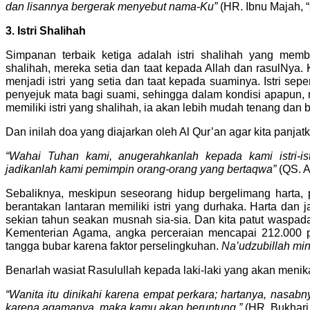
dan lisannya bergerak menyebut nama-Ku”
(HR. Ibnu Majah, “
3. Istri Shalihah
Simpanan terbaik ketiga adalah istri shalihah yang mem
shalihah, mereka setia dan taat kepada Allah dan rasulNya
menjadi istri yang setia dan taat kepada suaminya. Istri sep
penyejuk mata bagi suami, sehingga dalam kondisi apapun, mes
memiliki istri yang shalihah, ia akan lebih mudah tenang dan 
Dan inilah doa yang diajarkan oleh Al Qur’an agar kita panja
“Wahai Tuhan kami, anugerahkanlah kepada kami istri-i
jadikanlah kami pemimpin orang-orang yang bertaqwa”
(QS. A
Sebaliknya, meskipun seseorang hidup bergelimang harta, p
berantakan lantaran memiliki istri yang durhaka. Harta dan
sekian tahun seakan musnah sia-sia. Dan kita patut waspada
Kementerian Agama, angka perceraian mencapai 212.000 pe
tangga bubar karena faktor perselingkuhan.
Na’udzubillah min
Benarlah wasiat Rasulullah kepada laki-laki yang akan menik
“Wanita itu dinikahi karena empat perkara; hartanya, nasab
karena agamanya, maka kamu akan beruntung.”
(HR. Bukhari