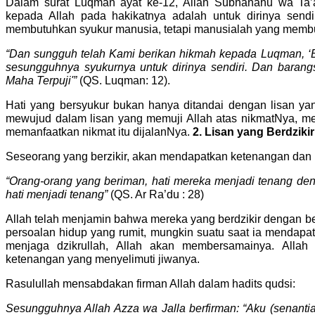
Dalam surat Luqman ayat ke-12, Allah Subhanahu wa Ta
kepada Allah pada hakikatnya adalah untuk dirinya sendir
membutuhkan syukur manusia, tetapi manusialah yang memb
“Dan sungguh telah Kami berikan hikmah kepada Luqman, ‘B
sesungguhnya syukurnya untuk dirinya sendiri. Dan barang
Maha Terpuji'”
(QS. Luqman: 12).
Hati yang bersyukur bukan hanya ditandai dengan lisan ya
mewujud dalam lisan yang memuji Allah atas nikmatNya, m
memanfaatkan nikmat itu dijalanNya.
2. Lisan yang Berdzikir
Seseorang yang berzikir, akan mendapatkan ketenangan dan 
“Orang-orang yang beriman, hati mereka menjadi tenang den
hati menjadi tenang”
(QS. Ar Ra’du : 28)
Allah telah menjamin bahwa mereka yang berdzikir dengan b
persoalan hidup yang rumit, mungkin suatu saat ia mendapa
menjaga dzikrullah, Allah akan membersamainya. Alla
ketenangan yang menyelimuti jiwanya.
Rasulullah mensabdakan firman Allah dalam hadits qudsi:
Sesungguhnya Allah Azza wa Jalla berfirman: “Aku (senanti