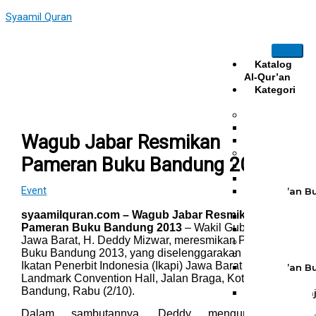
Skip
Type
Name*
Email*
Website
Syaamil Quran
to
here..
content
Katalog
Al-Qur’an
Kategori
Al Quran
Al Quran Ha
Mushaf Hafa
Wagub Jabar Resmikan
Al Quran Ha
Al Quran Te
Pameran Buku Bandung 2013
Mushaf Tah
Quran Hijra
Event
Al-Qur’an B
Harian
syaamilquran.com – Wagub Jabar Resmikan
Al Quran Ha
Pameran Buku Bandung 2013
– Wakil Gubernur
Mushaf Til
Jawa Barat, H. Deddy Mizwar, meresmikan Pameran
Al Quran T
Buku Bandung 2013, yang diselenggarakan oleh
Al Quran Ta
Ikatan Penerbit Indonesia (Ikapi) Jawa Barat di
Al-Qur’an B
Landmark Convention Hall, Jalan Braga, Kota
Harian
Bandung, Rabu (2/10).
Al Quran Ta
Bukhara A6
Dalam sambutannya, Deddy mengungkapkan,