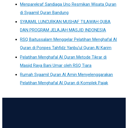
Menparekraf Sandiaga Uno Resmikan Wisata Quran
di Syaamil Quran Bandung
SYAAMIL LUNCURKAN MUSHAF TILAWAH QUBA
DAN PROGRAM JELAJAH MASJID INDONESIA
RSQ Baitussalam Menggelar Pelatihan Menghafal Al
Quran di Ponpes Tahfidz Yanbu’ul Quran Al Karim
Pelatihan Menghafal Al Quran Metode Tikrar di
Masjid Raya Bani Umar oleh RSQ Tiara
Rumah Syaamil Quran Al Amin Menyelenggarakan
Pelatihan Menghafal Al Quran di Komplek Pajak