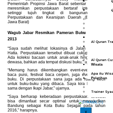
Al Quran Ta
Pemerintah Propinsi Jawa Barat sebentar lagi akan
Bukhara A5
meresmikan perpustakaan bertaraf internasional
Al Quran Ta
setinggi tujuh tingkat di bangunan Badan
Bukhara B5
Perpustakaan dan Kearsipan Daerah (Bapusipda
Al Quran Sp
Jawa Barat)
Al Quran Sp
Al Quran Te
Wagub Jabar Resmikan Pameran Buku Bandung
Al Quran Ti
Mushaf Til
2013
Al Quran Tra
Kemitraan
“Saya sudah melihat lokasinya di Jalan Soekarno
Rumah Syaa
Hatta. Perpustakaan tersebut dibuat cukup nyaman.
Wholesale &
Ada koleksi bacaan untuk anak-anak hingga orang
Al Quran Cu
dewasa, bahkan ada tempat diskusi buku,” ujarnya
Wisata
Quran
“Memang harus dikembangkan event-event lomba
Apa itu Wis
baca puisi, festival baca cerpen, juga event bedah
Pelatihan
buku. Di perpustakaan sana juga ada ruang kecil
Kequranan
untuk buku-buku yang dibaca. Saya kira bisa kerja
Apa itu Pel
sama dengan Ikapi Jabar,” ujarnya.
Trainer Sya
“Saya berharap keberadaan perpustakaan tersebut
bisa dimanfaat secar optimal untuk mewujudkan
Bandung sebagai Kota Buku Sejagat pada tahun
2016,” harapnya.
X