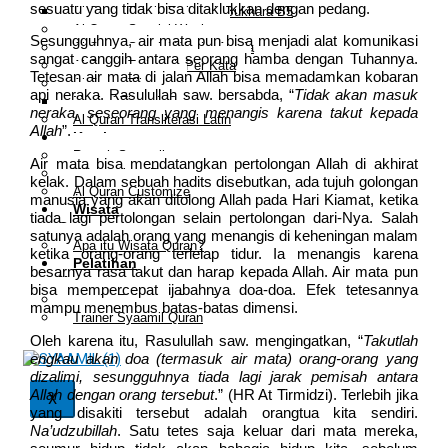
sesuatu yang tidak bisa ditaklukkan dengan pedang.
Al Quran Tajwid Terjemah Bukhara B5
Al Quran Spesial Wanita
Sesungguhnya, air mata pun bisa menjadi alat komunikasi
Al Quran Spesial Wanita Azalia
sangat canggih antara seorang hamba dengan Tuhannya.
Al Quran Terjemah Per Kata
Tetesan air mata di jalan Allah bisa memadamkan kobaran
Al Quran Tilawah
api neraka. Rasulullah saw. bersabda, “
Tidak akan masuk
Mushaf Tilawah Quba
neraka, seseorang yang menangis karena takut kepada
Al Quran Transliterasi Latin
Allah
”.
Kemitraan
Rumah Syaamil
Air mata bisa mendatangkan pertolongan Allah di akhirat
Wholesale & Retail
kelak. Dalam sebuah hadits disebutkan, ada tujuh golongan
Al Quran Customize
manusia yang akan ditolong Allah pada Hari Kiamat, ketika
Wisata
tiada lagi pertolongan selain pertolongan dari-Nya. Salah
Quran
satunya adalah orang yang menangis di keheningan malam
Apa itu Wisata Quran?
ketika orang-orang terlelap tidur. Ia menangis karena
Pelatihan
besarnya rasa takut dan harap kepada Allah. Air mata pun
Kequranan
bisa mempercepat ijabahnya doa-doa. Efek tetesannya
Apa itu Pelatihan Quran?
mampu menembus batas-batas dimensi.
Trainer Syaamil Quran
Oleh karena itu, Rasulullah saw. mengingatkan, “
Takutlah
engkau akan doa (termasuk air mata) orang-orang yang
dizalimi, sesungguhnya tiada lagi jarak pemisah antara
Allah dengan orang tersebut
.” (HR At Tirmidzi). Terlebih jika
X
yang disakiti tersebut adalah orangtua kita sendiri.
Na’udzubillah
. Satu tetes saja keluar dari mata mereka,