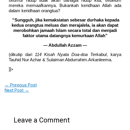
seumur hidup tidak akan bahagia hidup kita, sebelum
mereka memaafkannya. Bukankah keridhaan Allah ada
dalam
keridhaan orangtua?
“
Sungguh, jika kemaksiatan sebesar durhaka kepada
kedua orangtua meluas dan merajalela, ia akan dapat
merobohkan jamaah Islam secara total dan menjadi
faktor utama datangnya kemurkaan Allah”
— Abdullah Azzam —
(dikutip dari
114 Kisah Nyata Doa-doa Terkabul
, karya
Tauhid Nur Azhar & Sulaiman Abdurrahim.Arkanleema.
]]>
←
Previous Post
Next Post
→
Leave a Comment