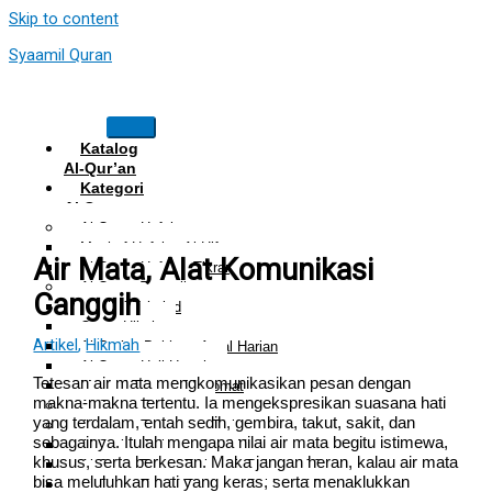
Skip to content
Syaamil Quran
Katalog
Al-Qur’an
Kategori
Al Quran
Al Quran Hafalan
Mushaf Hafalan Al Hifz
Air Mata, Alat Komunikasi
Al Quran Hafalan Tikrar
Al Quran Tematik
Canggih
Mushaf Tahajud
Quran Hijrah
Artikel
,
Hikmah
Al-Qur’an Bukhara Amal Harian
Al Quran Haji Umrah
Tetesan air mata mengkomunikasikan pesan dengan
Mushaf Tilawah Maqomat
makna-makna tertentu. Ia mengekspresikan suasana hati
Al Quran Terjemah
yang terdalam, entah sedih, gembira, takut, sakit, dan
Al Quran Tajwid dan Terjemah
sebagainya. Itulah mengapa nilai air mata begitu istimewa,
Al-Qur’an Bukhara Amal Harian
khusus, serta berkesan. Maka jangan heran, kalau air mata
Al Quran Tajwid Terjemah Bukhara A6
bisa meluluhkan hati yang keras, serta menaklukkan
Al Quran Tajwid Terjemah Bukhara A5