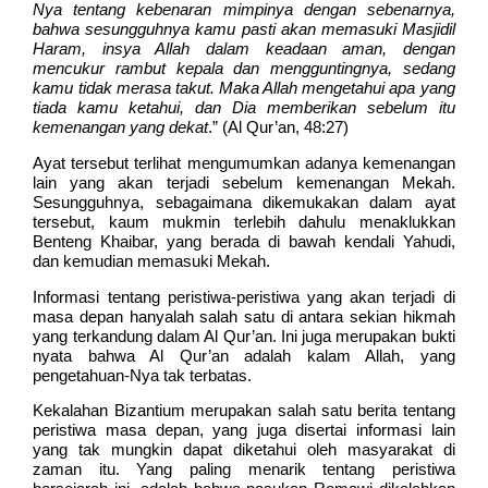
Nya tentang kebenaran mimpinya dengan sebenarnya,
bahwa sesungguhnya kamu pasti akan memasuki Masjidil
Haram, insya Allah dalam keadaan aman, dengan
mencukur rambut kepala dan mengguntingnya, sedang
kamu tidak merasa takut. Maka Allah mengetahui apa yang
tiada kamu ketahui, dan Dia memberikan sebelum itu
kemenangan yang dekat
.” (Al Qur’an, 48:27)
Ayat tersebut terlihat mengumumkan adanya kemenangan
lain yang akan terjadi sebelum kemenangan Mekah.
Sesungguhnya, sebagaimana dikemukakan dalam ayat
tersebut, kaum mukmin terlebih dahulu menaklukkan
Benteng Khaibar, yang berada di bawah kendali Yahudi,
dan kemudian memasuki Mekah.
Informasi tentang peristiwa-peristiwa yang akan terjadi di
masa depan hanyalah salah satu di antara sekian hikmah
yang terkandung dalam Al Qur’an. Ini juga merupakan bukti
nyata bahwa Al Qur’an adalah kalam Allah, yang
pengetahuan-Nya tak terbatas.
Kekalahan Bizantium merupakan salah satu berita tentang
peristiwa masa depan, yang juga disertai informasi lain
yang tak mungkin dapat diketahui oleh masyarakat di
zaman itu. Yang paling menarik tentang peristiwa