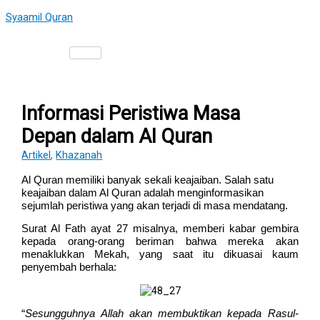
Skip
Type
Name*
Email*
Website
Syaamil Quran
to
here..
content
Informasi Peristiwa Masa
Depan dalam Al Quran
Artikel
,
Khazanah
Al Quran memiliki banyak sekali keajaiban. Salah satu
keajaiban dalam Al Quran adalah menginformasikan
sejumlah peristiwa yang akan terjadi di masa mendatang.
Surat Al Fath ayat 27 misalnya, memberi kabar gembira
kepada orang-orang beriman bahwa mereka akan
menaklukkan Mekah, yang saat itu dikuasai kaum
penyembah berhala:
“
Sesungguhnya Allah akan membuktikan kepada Rasul-