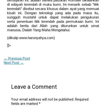
bersejarah ini, adalah bahwa pasukan Romawi dikalahkan
di wilayah terendah di muka bumi. Ini menarik sebab “titik
terendah” disebut secara khusus dalam ayat yang memuat
kisah ini. Dengan teknologi yang ada pada masa itu,
sungguh mustahil untuk dapat melakukan pengukuran
serta penentuan titik terendah pada permukaan bumi. Ini
adalah berita dari Allah yang diturunkan untuk umat
manusia, Dialah Yang Maha Mengetahui.
(dikutip www.harunyahya.com)
]]>
←
Previous Post
Next Post
→
Leave a Comment
Your email address will not be published.
Required
fields are marked
*