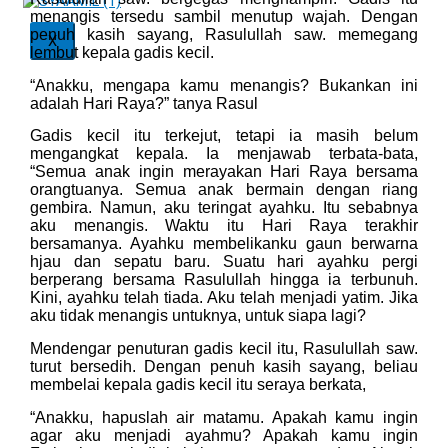
menangis tersedu sambil menutup wajah. Dengan
penuh kasih sayang, Rasulullah saw. memegang
X
lembut kepala gadis kecil.
“Anakku, mengapa kamu menangis? Bukankan ini
adalah Hari Raya?” tanya Rasul
Gadis kecil itu terkejut, tetapi ia masih belum
mengangkat kepala. Ia menjawab terbata-bata,
“Semua anak ingin merayakan Hari Raya bersama
orangtuanya. Semua anak bermain dengan riang
gembira. Namun, aku teringat ayahku. Itu sebabnya
aku menangis. Waktu itu Hari Raya terakhir
bersamanya. Ayahku membelikanku gaun berwarna
hjau dan sepatu baru. Suatu hari ayahku pergi
berperang bersama Rasulullah hingga ia terbunuh.
Kini, ayahku telah tiada. Aku telah menjadi yatim. Jika
aku tidak menangis untuknya, untuk siapa lagi?
Mendengar penuturan gadis kecil itu, Rasulullah saw.
turut bersedih. Dengan penuh kasih sayang, beliau
membelai kepala gadis kecil itu seraya berkata,
“Anakku, hapuslah air matamu. Apakah kamu ingin
agar aku menjadi ayahmu? Apakah kamu ingin