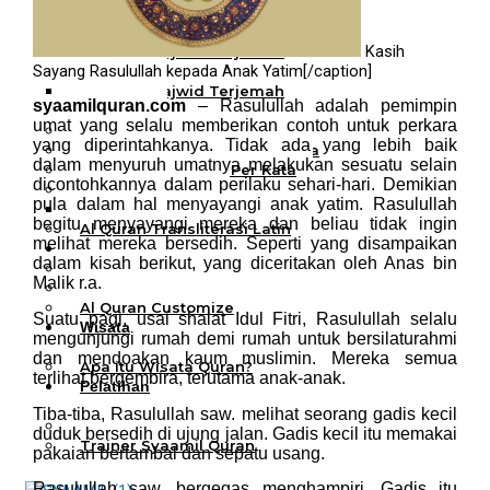
Al Quran Tajwid Terjemah
Bukhara A6
Kasih
Al Quran Tajwid Terjemah
Sayang Rasulullah kepada Anak Yatim[/caption]
Bukhara A5
Al Quran Tajwid Terjemah
syaamilquran.com
– Rasulullah adalah pemimpin
Bukhara B5
umat yang selalu memberikan contoh untuk perkara
Al Quran Spesial Wanita
yang diperintahkanya. Tidak ada yang lebih baik
Al Quran Spesial Wanita Azalia
dalam menyuruh umatnya melakukan sesuatu selain
Al Quran Terjemah Per Kata
dicontohkannya dalam perilaku sehari-hari. Demikian
Al Quran Tilawah
pula dalam hal menyayangi anak yatim. Rasulullah
Mushaf Tilawah Quba
begitu menyayangi mereka dan beliau tidak ingin
Al Quran Transliterasi Latin
melihat mereka bersedih. Seperti yang disampaikan
Kemitraan
dalam kisah berikut, yang diceritakan oleh Anas bin
Rumah Syaamil
Malik r.a.
Wholesale & Retail
Al Quran Customize
Suatu pagi, usai shalat Idul Fitri, Rasulullah selalu
Wisata
mengunjungi rumah demi rumah untuk bersilaturahmi
Quran
dan mendoakan kaum muslimin. Mereka semua
Apa itu Wisata Quran?
terlihat bergembira, terutama anak-anak.
Pelatihan
Kequranan
Tiba-tiba, Rasulullah saw. melihat seorang gadis kecil
Apa itu Pelatihan Quran?
duduk bersedih di ujung jalan. Gadis kecil itu memakai
Trainer Syaamil Quran
pakaian bertambal dan sepatu usang.
Rasulullah saw. bergegas menghampiri. Gadis itu