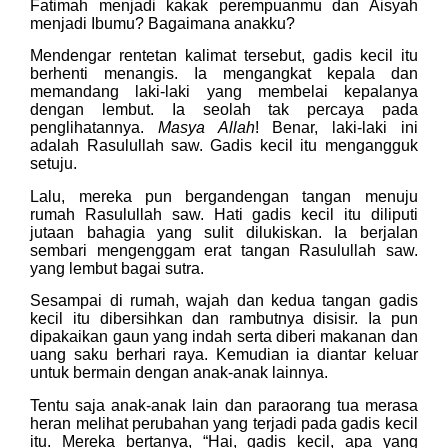
Fatimah menjadi kakak perempuanmu dan Aisyah
menjadi Ibumu? Bagaimana anakku?
Mendengar rentetan kalimat tersebut, gadis kecil itu
berhenti menangis. Ia mengangkat kepala dan
memandang laki-laki yang membelai kepalanya
dengan lembut. Ia seolah tak percaya pada
penglihatannya.
Masya Allah
! Benar, laki-laki ini
adalah Rasulullah saw. Gadis kecil itu mengangguk
setuju.
Lalu, mereka pun bergandengan tangan menuju
rumah Rasulullah saw. Hati gadis kecil itu diliputi
jutaan bahagia yang sulit dilukiskan. Ia berjalan
sembari mengenggam erat tangan Rasulullah saw.
yang lembut bagai sutra.
Sesampai di rumah, wajah dan kedua tangan gadis
kecil itu dibersihkan dan rambutnya disisir. Ia pun
dipakaikan gaun yang indah serta diberi makanan dan
uang saku berhari raya. Kemudian ia diantar keluar
untuk bermain dengan anak-anak lainnya.
Tentu saja anak-anak lain dan paraorang tua merasa
heran melihat perubahan yang terjadi pada gadis kecil
itu. Mereka bertanya, “Hai, gadis kecil, apa yang