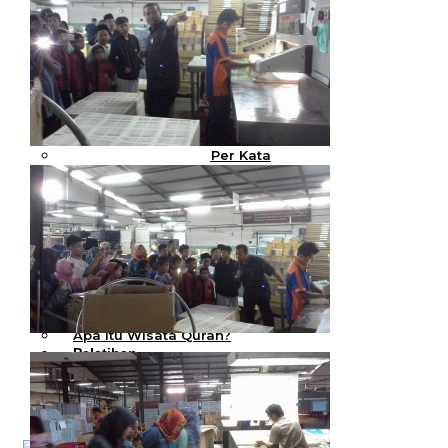
Al Quran Tajwid Terjemah
Bukhara A6
Al Quran Tajwid Terjemah
Bukhara A5
Al Quran Tajwid Terjemah
Bukhara B5
Al Quran Spesial Wanita
Al Quran Spesial Wanita Azalia
Al Quran Terjemah Per Kata
Al Quran Tilawah
Mushaf Tilawah Quba
Al Quran Transliterasi Latin
Kemitraan
Rumah Syaamil
Wholesale & Retail
Al Quran Customize
Wisata
Quran
Apa itu Wisata Quran?
Pelatihan
Kequranan
Apa itu Pelatihan Quran?
Trainer Syaamil Quran