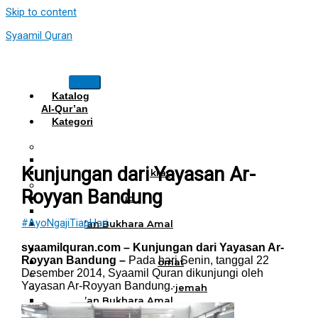
Skip to content
Syaamil Quran
Katalog
Al-Qur’an
Kategori
Al Quran
Al Quran Hafalan
Mushaf Hafalan Al Hifz
Kunjungan dari Yayasan Ar-
Al Quran Hafalan Tikrar
Al Quran Tematik
Royyan Bandung
Mushaf Tahajud
Quran Hijrah
#AyoNgajiTiapHari
Al-Qur’an Bukhara Amal
Harian
syaamilquran.com – Kunjungan dari Yayasan Ar-
Al Quran Haji Umrah
Royyan Bandung –
Pada hari Senin, tanggal 22
Mushaf Tilawah Maqomat
Desember 2014, Syaamil Quran dikunjungi oleh
Al Quran Terjemah
Yayasan Ar-Royyan Bandung.
Al Quran Tajwid dan Terjemah
Al-Qur’an Bukhara Amal
Harian