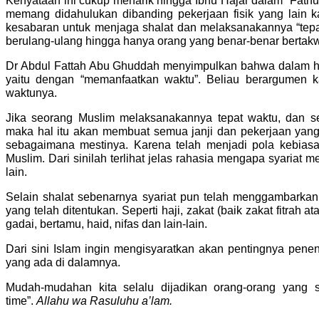
Kenyataan ini cukup menarik hingga Ibnu Hajar dalam “Fathu
memang didahulukan dibanding pekerjaan fisik yang lain k
kesabaran untuk menjaga shalat dan melaksanakannya “tepat
berulang-ulang hingga hanya orang yang benar-benar bertak
Dr Abdul Fattah Abu Ghuddah menyimpulkan bahwa dalam had
yaitu dengan “memanfaatkan waktu”. Beliau berargumen k
waktunya.
Jika seorang Muslim melaksanakannya tepat waktu, dan se
maka hal itu akan membuat semua janji dan pekerjaan yang
sebagaimana mestinya. Karena telah menjadi pola kebiasa
Muslim. Dari sinilah terlihat jelas rahasia mengapa syariat
lain.
Selain shalat sebenarnya syariat pun telah menggambarka
yang telah ditentukan. Seperti haji, zakat (baik zakat fitrah 
gadai, bertamu, haid, nifas dan lain-lain.
Dari sini Islam ingin mengisyaratkan akan pentingnya pen
yang ada di dalamnya.
Mudah-mudahan kita selalu dijadikan orang-orang yang
time”.
Allahu wa Rasuluhu a’lam.