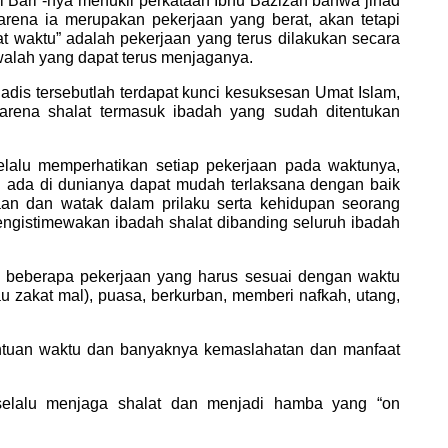
l Bari”-nya menukil perkataan Ibnu Bazizah bahwa jihad
arena ia merupakan pekerjaan yang berat, akan tetapi
 waktu” adalah pekerjaan yang terus dilakukan secara
walah yang dapat terus menjaganya.
is tersebutlah terdapat kunci kesuksesan Umat Islam,
arena shalat termasuk ibadah yang sudah ditentukan
lalu memperhatikan setiap pekerjaan pada waktunya,
 ada di dunianya dapat mudah terlaksana dengan baik
an dan watak dalam prilaku serta kehidupan seorang
 mengistimewakan ibadah shalat dibanding seluruh ibadah
n beberapa pekerjaan yang harus sesuai dengan waktu
atau zakat mal), puasa, berkurban, memberi nafkah, utang,
entuan waktu dan banyaknya kemaslahatan dan manfaat
 selalu menjaga shalat dan menjadi hamba yang “on