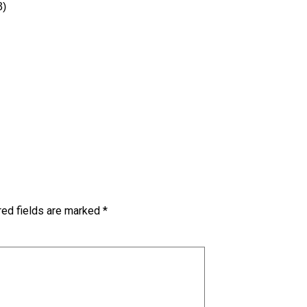
3)
red fields are marked
*