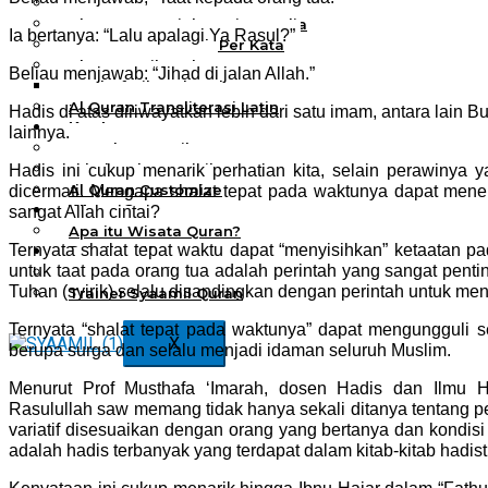
Al Quran Spesial Wanita
Al Quran Spesial Wanita Azalia
Ia bertanya: “Lalu apalagi Ya Rasul?”
Al Quran Terjemah Per Kata
Al Quran Tilawah
Beliau menjawab: “Jihad di jalan Allah.”
Mushaf Tilawah Quba
Al Quran Transliterasi Latin
Hadis di atas diriwayatkan lebih dari satu imam, antara lain B
Kemitraan
lainnya.
Rumah Syaamil
Wholesale & Retail
Hadis ini cukup menarik perhatian kita, selain perawinya 
Al Quran Customize
dicermati. Mengapa shalat tepat pada waktunya dapat menem
Wisata Quran
sangat Allah cintai?
Apa itu Wisata Quran?
Ternyata shalat tepat waktu dapat “menyisihkan” ketaatan pad
Pelatihan Kequranan
untuk taat pada orang tua adalah perintah yang sangat penti
Apa itu Pelatihan Quran?
Tuhan (syirik) selalu disandingkan dengan perintah untuk men
Trainer Syaamil Quran
Ternyata “shalat tepat pada waktunya” dapat mengungguli 
X
berupa surga dan selalu menjadi idaman seluruh Muslim.
Menurut Prof Musthafa ‘Imarah, dosen Hadis dan Ilmu Had
Rasulullah saw memang tidak hanya sekali ditanya tentang pe
variatif disesuaikan dengan orang yang bertanya dan kondisi
adalah hadis terbanyak yang terdapat dalam kitab-kitab hadist