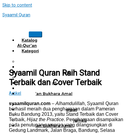
Skip to content
Syaamil Quran
Katalog
Al-Qur’an
Kategori
Al Quran
Al Quran Hafalan
Mushaf Hafalan Al Hifz
Syaamil Quran Raih Stand
Al Quran Hafalan Tikrar
Al Quran Tematik
Terbaik dan Cover Terbaik
Mushaf Tahajud
Quran Hijrah
Artikel
Al-Qur’an Bukhara Amal
Harian
syaamilquran.com
–
Alhamdulillah
, Syaamil Quran
Al Quran Haji Umrah
berhasil meraih dua penghargaan dalam Pameran
Mushaf Tilawah Maqomat
Buku Bandung 2013, yaitu Stand Terbaik dan Cover
Al Quran Terjemah
Terbaik,
Hijaz the Practice
. Penghargaan disampaikan
Al Quran Tajwid dan Terjemah
pada penutupan pameran yang dilangsungkan di
Al-Qur’an Bukhara Amal
Gedung Landmark, Jalan Braga, Bandung, Selasa
Harian