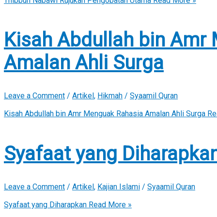
Thibbun Nabawi Rujukan Pengobatan Utama
Read More »
Kisah Abdullah bin Amr
Amalan Ahli Surga
Leave a Comment
/
Artikel
,
Hikmah
/
Syaamil Quran
Kisah Abdullah bin Amr Menguak Rahasia Amalan Ahli Surga
Re
Syafaat yang Diharapka
Leave a Comment
/
Artikel
,
Kajian Islami
/
Syaamil Quran
Syafaat yang Diharapkan
Read More »