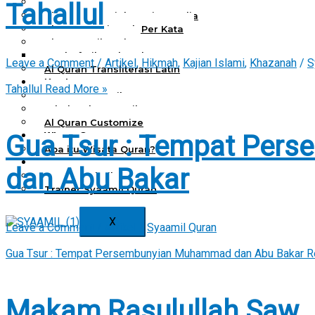
Al Quran Spesial Wanita
Tahallul
Al Quran Spesial Wanita Azalia
Al Quran Terjemah Per Kata
Al Quran Tilawah
Mushaf Tilawah Quba
Leave a Comment
/
Artikel
,
Hikmah
,
Kajian Islami
,
Khazanah
/
S
Al Quran Transliterasi Latin
Kemitraan
Tahallul
Read More »
Rumah Syaamil
Wholesale & Retail
Al Quran Customize
Gua Tsur : Tempat Pe
Wisata Quran
Apa itu Wisata Quran?
Pelatihan Kequranan
dan Abu Bakar
Apa itu Pelatihan Quran?
Trainer Syaamil Quran
X
Leave a Comment
/
Artikel
/
Syaamil Quran
Gua Tsur : Tempat Persembunyian Muhammad dan Abu Bakar
R
Makam Rasulullah Saw.