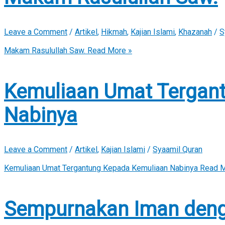
Leave a Comment
/
Artikel
,
Hikmah
,
Kajian Islami
,
Khazanah
/
S
Makam Rasulullah Saw.
Read More »
Kemuliaan Umat Tergan
Nabinya
Leave a Comment
/
Artikel
,
Kajian Islami
/
Syaamil Quran
Kemuliaan Umat Tergantung Kepada Kemuliaan Nabinya
Read M
Sempurnakan Iman deng