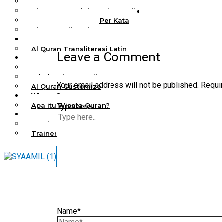
Al Quran Spesial Wanita
Al Quran Spesial Wanita Azalia
Al Quran Terjemah Per Kata
Al Quran Tilawah
Mushaf Tilawah Quba
Al Quran Transliterasi Latin
Leave a Comment
Kemitraan
Rumah Syaamil
Wholesale & Retail
Your email address will not be published.
Requi
Al Quran Customize
Wisata Quran
Apa itu Wisata Quran?
Type here..
Pelatihan Kequranan
Apa itu Pelatihan Quran?
Trainer Syaamil Quran
X
Name*