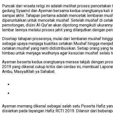
Puncak dari wisata religi ini adalah melihat proses pencetaka
gedung Syaamil dan Ayeman bersama kedua orangtuanya kali ini
sampai akhir. Tahapan pertama adalah mencetak lembaran mus
diperuntukkan untuk mencetak mushaf. Setelah mushaf di ceta
pemotongan, disini Al-Qur’an akan dipotong mengikuti ukurann
lembar lainnya melalui proses jahit yang dilanjutkan dengan 
Disetiap tahapan prosesnya, mulai dari lembaran mushaf hingga
sebagai upaya menjaga kualitas cetakan Mushaf hingga menjadi
cetakan mushaf yang nanti didistribusikan. Setiap orang yang te
himbau untuk menjaga wudhunya agar kesucian mushaf selalu te
Ayeman beserta kedua orangtuanya merasa takjub dengan prose
2019 yang dikenal cukup kritis dan cerdas ini, membuat Lapora
Ambu, MasyaAllah ya Sahabat.
Ayeman memang dikenal sebagai salah satu Peserta Hafiz yang A
disiarkan pada tayangan Hafiz RCTI 2019. Dilansir dari beber