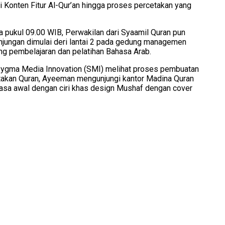
Konten Fitur Al-Qur’an hingga proses percetakan yang
 pukul 09.00 WIB, Perwakilan dari Syaamil Quran pun
njungan dimulai deri lantai 2 pada gedung managemen
ang pembelajaran dan pelatihan Bahasa Arab.
Sygma Media Innovation (SMI) melihat proses pembuatan
etakan Quran, Ayeeman mengunjungi kantor Madina Quran
sa awal dengan ciri khas design Mushaf dengan cover