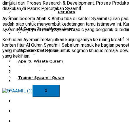
Al Quran Spesial Wanita
dimulai dari Proses Research & Development, Proses Produksi 
Al Quran Spesial Wanita Azalia
dilakukan di Pabrik Percetakan Syaamil.
Al Quran Terjemah Per Kata
Al Quran Tilawah
Ayeman beserta Abah & Ambu tiba di kantor Syaamil Quran pada
Mushaf Tilawah Quba
sudah siap untuk menyambut kedatangan tamu istimewa ini. Ku
Al Quran Transliterasi Latin
syaamil tapatnya di ruang Syaamil Arabic yang bergerak di bid
Kemitraan
Kemudian Ayeman melanjutkan kunjungannya ke ruang kreatif 
Rumah Syaamil
konten fitur Al Quran Syaamil. Sebelum masuk ke bagian penc
Wholesale & Retail
yang memproduksi Al Quran untuk segmen khusus remaja, dewa
Al Quran Customize
yang kekinian.
Wisata Quran
Apa itu Wisata Quran?
Pelatihan Kequranan
Apa itu Pelatihan Quran?
Trainer Syaamil Quran
X