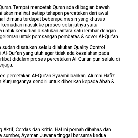
n Quran. Tempat mencetak Quran ada di bagian bawah
 akan melihat setiap tahapan percetakan dari awal
haf dimana terdapat beberapa mesin yang khusus
k kemudian masuk ke proses selanjutnya yaitu
ya untuk kemudian disatukan antara satu lembar dengan
pengeleman untuk pemsangan pembatas & cover Al-Qur’an.
 sudah disatukan selalu dilakukan Quality Control
 Al-Qur’an yang utuh agar tidak ada kesalahan pada
rlibat didalam proses percetakan Al-Qur’an pun selalu di
rjaga.
s percetakan Al-Qur’an Syaamil bahkan, Alumni Hafiz
n Kunjungannya sendiri untuk diberikan kepada Abah &
ktif, Cerdas dan Kritis. Hal ini pernah dibahas dan
apa sumber, Ayeman Juwana tinggal bersama kedua