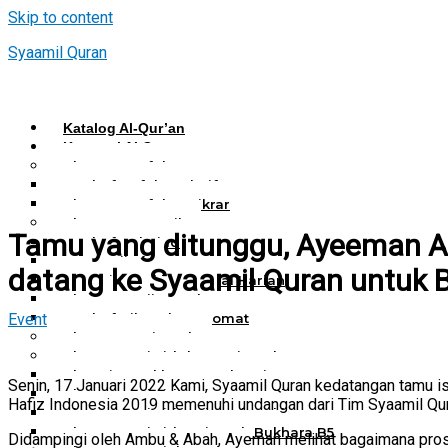
Skip to content
Syaamil Quran
Katalog Al-Qur’an
Kategori Al Quran
Al Quran Hafalan
Mushaf Hafalan Al Hifz
Al Quran Hafalan Tikrar
Al Quran Tematik
Tamu yang ditunggu, Ayeeman Al
Mushaf Tahajud
Quran Hijrah
datang ke Syaamil Quran untuk 
Al-Qur’an Bukhara Amal Harian
Al Quran Haji Umrah
Event
Mushaf Tilawah Maqomat
Al Quran Terjemah
Al Quran Tajwid dan Terjemah
Al-Qur’an Bukhara Amal Harian
Senin, 17 Januari 2022 Kami, Syaamil Quran kedatangan tamu
Al Quran Tajwid Terjemah Bukhara A6
Hafiz Indonesia 2019 memenuhi undangan dari Tim Syaamil Qur
Al Quran Tajwid Terjemah Bukhara A5
Al Quran Tajwid Terjemah Bukhara B5
Didampingi oleh Ambu & Abah, Ayeman melihat bagaimana prose