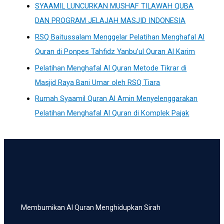
SYAAMIL LUNCURKAN MUSHAF TILAWAH QUBA
DAN PROGRAM JELAJAH MASJID INDONESIA
RSQ Baitussalam Menggelar Pelatihan Menghafal Al
Quran di Ponpes Tahfidz Yanbu’ul Quran Al Karim
Pelatihan Menghafal Al Quran Metode Tikrar di
Masjid Raya Bani Umar oleh RSQ Tiara
Rumah Syaamil Quran Al Amin Menyelenggarakan
Pelatihan Menghafal Al Quran di Komplek Pajak
Membumikan Al Quran Menghidupkan Sirah