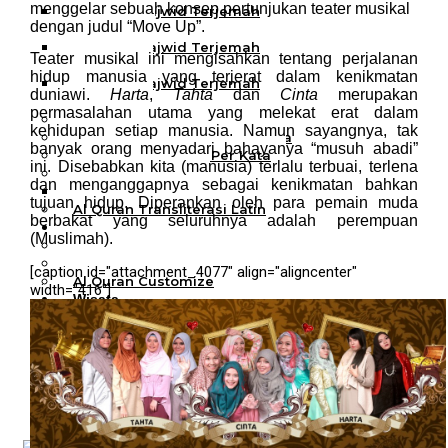
menggelar sebuah konsep pertunjukan teater musikal
Al Quran Tajwid Terjemah
dengan judul “Move Up”.
Bukhara A6
Al Quran Tajwid Terjemah
Teater musikal ini mengisahkan tentang perjalanan
Bukhara A5
hidup manusia yang terjerat dalam kenikmatan
Al Quran Tajwid Terjemah
duniawi.
Harta
,
Tahta
dan
Cinta
merupakan
Bukhara B5
permasalahan utama yang melekat erat dalam
Al Quran Spesial Wanita
kehidupan setiap manusia. Namun sayangnya, tak
Al Quran Spesial Wanita Azalia
banyak orang menyadari bahayanya “musuh abadi”
Al Quran Terjemah Per Kata
ini. Disebabkan kita (manusia) terlalu terbuai, terlena
Al Quran Tilawah
dan menganggapnya sebagai kenikmatan bahkan
Mushaf Tilawah Quba
tujuan hidup. Diperankan oleh para pemain muda
Al Quran Transliterasi Latin
berbakat yang seluruhnya adalah perempuan
Kemitraan
(Muslimah).
Rumah Syaamil
Wholesale & Retail
[caption id="attachment_4077" align="aligncenter"
Al Quran Customize
width="416"]
Wisata
Quran
Apa itu Wisata Quran?
Pelatihan
Kequranan
Apa itu Pelatihan Quran?
Trainer Syaamil Quran