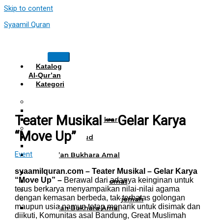
Skip to content
Syaamil Quran
Katalog
Al-Qur’an
Kategori
Al Quran
Al Quran Hafalan
Mushaf Hafalan Al Hifz
Teater Musikal – Gelar Karya
Al Quran Hafalan Tikrar
Al Quran Tematik
“Move Up”
Mushaf Tahajud
Quran Hijrah
Event
Al-Qur’an Bukhara Amal
Harian
syaamilquran.com – Teater Musikal – Gelar Karya
Al Quran Haji Umrah
“Move Up” –
Berawal dari adanya keinginan untuk
Mushaf Tilawah Maqomat
terus berkarya menyampaikan nilai-nilai agama
Al Quran Terjemah
dengan kemasan berbeda, tak terbatas golongan
Al Quran Tajwid dan Terjemah
maupun usia namun tetap menarik untuk disimak dan
Al-Qur’an Bukhara Amal
diikuti, Komunitas asal Bandung, Great Muslimah
Harian