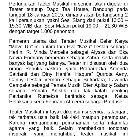
Pertunjukan Taeter Musikal ini sendiri akan digelar di
Teater tertutup Dago Tea House, Bandung pada
tanggal 18 Januari 2015, dimana akan berlangsung 2
kali pertunjukan, yakni Sesi Siang dari pukul 13:00 –
15:30 WIB dan Sesi Malam pukul 19.00 – 21:30 WIB
dengan target 1.000 penonton.
Pemeran utama dari Terater Musikal Gelar Karya
“Move Up” ini antara lain Eva “Kazu” Lestari sebagai
Herlin, R. Vinda Marcelia sebagai Alyssa dan Eka
Novia Endriany berperan sebagai Zahra, serta masih
banyak lagi yang lainnya. Teater ini disusun oleh dua
orang Penulis naskah, yaitu Prahariezka Arfienda
Satrianti dan Diny Hanifa “Haqura” Qurrota Aeny,
Canny Lestari Vernon sebagai Sutradara, Lawinda
Cempaka sebagai Penata Musik, Dien Aplianty Salam
sebagai Penata Artistik dan tak kalah penting
Petrianika Rumeksa bertindak sebagai Ketua
Pelaksana serta Febrianti Almeera sebagai Produser.
Teater Musikal ini layak dikonsumsi semua kalangan,
tak terbatas usia baik laki-laki maupun perempuan,
Karena mengandung pemahaman serta nilai-nilai
agama yang baik. Selain memberikan tontonan
inspiratif yang menghibur, teater musikal ini