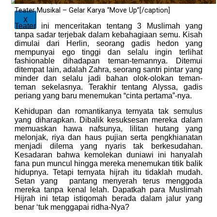
Teater Musikal – Gelar Karya “Move Up”[/caption]
X
Teater ini menceritakan tentang 3 Muslimah yang
tanpa sadar terjebak dalam kebahagiaan semu. Kisah
dimulai dari Herlin, seorang gadis hedon yang
mempunyai ego tinggi dan selalu ingin terlihat
fashionable dihadapan teman-temannya. Ditemui
ditempat lain, adalah Zahra, seorang santri pintar yang
minder dan selalu jadi bahan olok-olokan teman-
teman sekelasnya. Terakhir tentang Alyssa, gadis
periang yang baru menemukan “cinta pertama”-nya.
Kehidupan dan romantikanya ternyata tak semulus
yang diharapkan. Dibalik kesuksesan mereka dalam
memuaskan hawa nafsunya, lilitan hutang yang
melonjak, riya dan haus pujian serta pengkhianatan
menjadi dilema yang nyaris tak berkesudahan.
Kesadaran bahwa kemolekan duniawi ini hanyalah
fana pun muncul hingga mereka menemukan titik balik
hidupnya. Tetapi ternyata hijrah itu tidaklah mudah.
Setan yang pantang menyerah terus menggoda
mereka tanpa kenal lelah. Dapatkah para Muslimah
Hijrah ini tetap istiqomah berada dalam jalur yang
benar ‘tuk menggapai ridha-Nya?