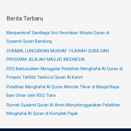
Berita Terbaru
Menparekraf Sandiaga Uno Resmikan Wisata Quran di
Syaamil Quran Bandung
SYAAMIL LUNCURKAN MUSHAF TILAWAH QUBA DAN
PROGRAM JELAJAH MASJID INDONESIA
RSQ Baitussalam Menggelar Pelatihan Menghafal Al Quran di
Ponpes Tahfidz Yanbu’ul Quran Al Karim
Pelatihan Menghafal Al Quran Metode Tikrar di Masjid Raya
Bani Umar oleh RSQ Tiara
Rumah Syaamil Quran Al Amin Menyelenggarakan Pelatihan
Menghafal Al Quran di Komplek Pajak