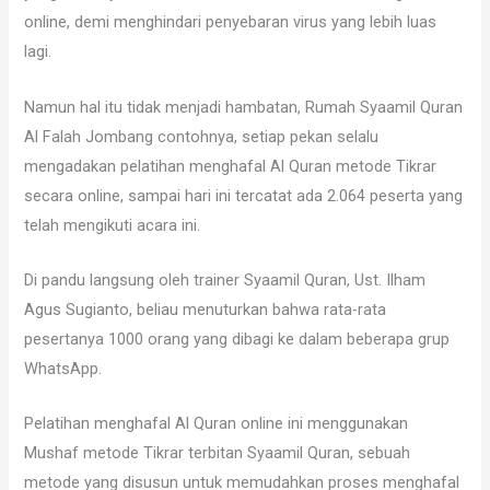
online, demi menghindari penyebaran virus yang lebih luas
lagi.
Namun hal itu tidak menjadi hambatan, Rumah Syaamil Quran
Al Falah Jombang contohnya, setiap pekan selalu
mengadakan pelatihan menghafal Al Quran metode Tikrar
secara online, sampai hari ini tercatat ada 2.064 peserta yang
telah mengikuti acara ini.
Di pandu langsung oleh trainer Syaamil Quran, Ust. Ilham
Agus Sugianto, beliau menuturkan bahwa rata-rata
pesertanya 1000 orang yang dibagi ke dalam beberapa grup
WhatsApp.
Pelatihan menghafal Al Quran online ini menggunakan
Mushaf metode Tikrar terbitan Syaamil Quran, sebuah
metode yang disusun untuk memudahkan proses menghafal