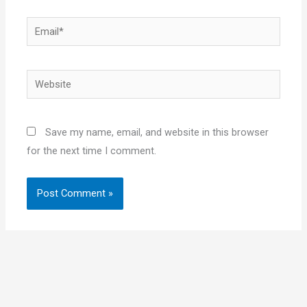
Email*
Website
Save my name, email, and website in this browser
for the next time I comment.