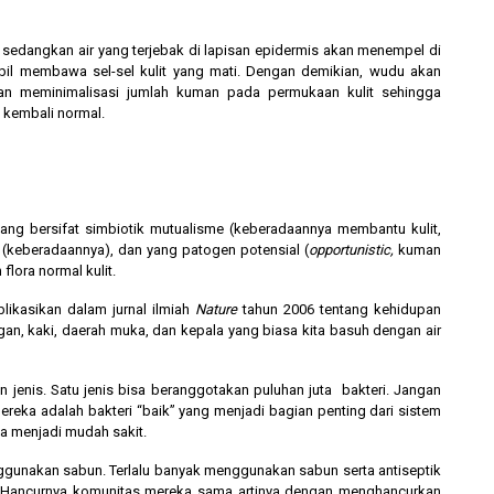
sedangkan air yang terjebak di lapisan epidermis akan menempel di
il membawa sel-sel kulit yang mati. Dengan demikian, wudu akan
dan meminimalisasi jumlah kuman pada permukaan kulit sehingga
 kembali normal.
 yang bersifat simbiotik mutualisme (keberadaannya membantu kulit,
 (keberadaannya), dan yang patogen potensial (
opportunistic,
kuman
lora normal kulit.
likasikan dalam jurnal ilmiah
Nature
tahun 2006 tentang kehidupan
ngan, kaki, daerah muka, dan kepala yang biasa kita basuh dengan air
an jenis. Satu jenis bisa beranggotakan puluhan juta bakteri. Jangan
 mereka adalah bakteri “baik” yang menjadi bagian penting dari sistem
ia menjadi mudah sakit.
enggunakan sabun. Terlalu banyak menggunakan sabun serta antiseptik
h. Hancurnya komunitas mereka sama artinya dengan menghancurkan