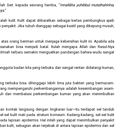
Allah Swt. kepada seorang hamba, ”
Innallâha yuhibbul mutathahirîna
;
ya.”
lah kulit. Kulit dapat diibaratkan sebagai kertas pembungkus ajaib
penyakit. Jika tubuh dianggap sebagai kastil yang dikepung musuh,
tas orang beriman untuk menjaga kebersihan kulit ini. Apabila ada
ksanakan bisa menjadi batal. Itulah mengapa Allah dan Rasul-Nya
 ilmiah terbaru semakin menguatkan pandangan bahwa wudu sangat
anggota badan kita yang terbuka dan sangat rentan didatangi kuman,
yang terbuka bisa dihinggapi lebih lima juta bakteri yang bermacam-
or yang mempengaruhi perkembangannya adalah keseimbangan asam-
tubuh dan membatasi perkembangan kuman yang akan menimbulkan
akan kontak langsung dengan lingkaran luar—itu terdapat sel tanduk
-sel kulit mati pada stratum korneum. Kadang-kadang, sel-sel kulit
ada lapisan epidermis. Hal inilah yang dapat menimbulkan penyakit
an kulit, sebagian akan terjebak di antara lapisan epidermis dan sel