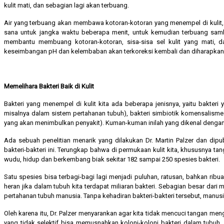
kulit mati, dan sebagian lagi akan terbuang.
Air yang terbuang akan membawa kotoran-kotoran yang menempel di kulit, 
sana untuk jangka waktu beberapa menit, untuk kemudian terbuang samb
membantu membuang kotoran-kotoran, sisa-sisa sel kulit yang mati, 
keseimbangan pH dan kelembaban akan terkoreksi kembali dan diharapkan
Memelihara Bakteri Baik di Kulit
Bakteri yang menempel di kulit kita ada beberapa jenisnya, yaitu bakteri
misalnya dalam sistem pertahanan tubuh), bakteri simbiotik komensalisme
yang akan menimbulkan penyakit). Kuman-kuman inilah yang dikenal dengan f
Ada sebuah penelitian menarik yang dilakukan Dr. Martin Palzer dan dipub
bakteri-bakteri ini. Terungkap bahwa di permukaan kulit kita, khususnya ta
wudu, hidup dan berkembang biak sekitar 182 sampai 250 spesies bakteri.
Satu spesies bisa terbagi-bagi lagi menjadi puluhan, ratusan, bahkan ribu
heran jika dalam tubuh kita terdapat miliaran bakteri. Sebagian besar dari
pertahanan tubuh manusia. Tanpa kehadiran bakteri-bakteri tersebut, manus
Oleh karena itu, Dr. Palzer menyarankan agar kita tidak mencuci tangan m
yang tidak selektif bisa memusnahkan koloni-koloni bakteri dalam tubu