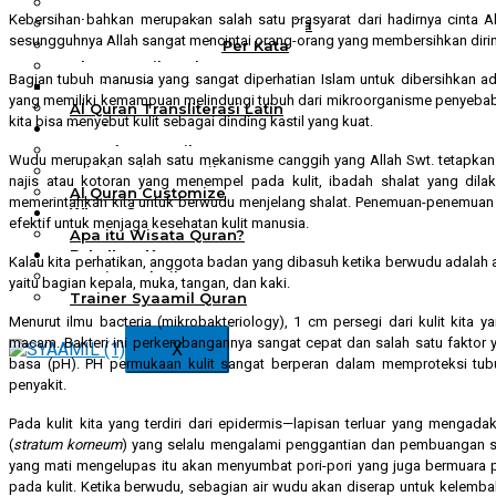
Al Quran Spesial Wanita
Kebersihan bahkan merupakan salah satu prasyarat dari hadirnya cinta 
Al Quran Spesial Wanita Azalia
sesungguhnya Allah sangat mencintai orang-orang yang membersihkan dirin
Al Quran Terjemah Per Kata
Al Quran Tilawah
Bagian tubuh manusia yang sangat diperhatian Islam untuk dibersihkan ada
Mushaf Tilawah Quba
yang memiliki kemampuan melindungi tubuh dari mikroorganisme penyebab 
Al Quran Transliterasi Latin
kita bisa menyebut kulit sebagai dinding kastil yang kuat.
Kemitraan
Rumah Syaamil
Wudu merupakan salah satu mekanisme canggih yang Allah Swt. tetapkan a
Wholesale & Retail
najis atau kotoran yang menempel pada kulit, ibadah shalat yang dila
Al Quran Customize
memerintahkan kita untuk berwudu menjelang shalat. Penemuan-penemuan
Wisata Quran
efektif untuk menjaga kesehatan kulit manusia.
Apa itu Wisata Quran?
Pelatihan Kequranan
Kalau kita perhatikan, anggota badan yang dibasuh ketika berwudu adalah 
Apa itu Pelatihan Quran?
yaitu bagian kepala, muka, tangan, dan kaki.
Trainer Syaamil Quran
Menurut ilmu bacteria (mikrobakteriology), 1 cm persegi dari kulit kita 
macam. Bakteri ini perkembangannya sangat cepat dan salah satu fakt
X
basa (pH). PH permukaan kulit sangat berperan dalam memproteksi 
penyakit.
Pada kulit kita yang terdiri dari epidermis—lapisan terluar yang mengad
(
stratum korneum
) yang selalu mengalami penggantian dan pembuangan sel
yang mati mengelupas itu akan menyumbat pori-pori yang juga bermuara p
pada kulit. Ketika berwudu, sebagian air wudu akan diserap untuk kelembab