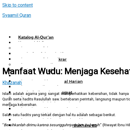
Skip to content
Syaamil Quran
Katalog Al-Qur’an
Kategori Al Quran
Al Quran Hafalan
Mushaf Hafalan Al Hifz
Al Quran Hafalan Tikrar
Al Quran Tematik
Manfaat Wudu: Menjaga Kesehat
Mushaf Tahajud
Quran Hijrah
Al-Qur’an Bukhara Amal Harian
Khazanah
Al Quran Haji Umrah
Mushaf Tilawah Maqomat
Islam adalah agama yang sangat memperhatikan kebersihan, tidak hanya keb
Al Quran Terjemah
Quran serta hadits Rasulullah saw. bertebaran perintah, langsung maupun 
Al Quran Tajwid dan Terjemah
menjaga kebersihan.
Al-Qur’an Bukhara Amal Harian
Al Quran Tajwid Terjemah Bukhara A6
Salah satu hadits yang terkait dengan hal itu adalah sebagai berikut.
Al Quran Tajwid Terjemah Bukhara A5
“
Bersihkanlah dirimu karena sesungguhnya Islam itu bersih
.” (Riwayat Ibnu H
Al Quran Tajwid Terjemah Bukhara B5