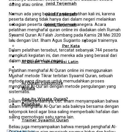
Al Quran Tajwid Terjemah
daring atau online.
Bukhara A6
Namun ada yang berbeda pada pelatihan kali ini, karena
Al Quran Tajwid Terjemah
peserta datang tidak hanya dari dalam negeri melainkan
Bukhara A5
sebagian peserta datang dari mancanegera. Acara
Al Quran Tajwid Terjemah
pelatihan menghafal quran online ini diadakan oleh Rumah
Bukhara B5
Syaamil Quran Al Falah Jombang pada Kamis 28 Mei 2020
Al Quran Spesial Wanita
lalu dengan Ust. Ilham Agus Sugianto sebagai trainernya.
Al Quran Spesial Wanita Azalia
Al Quran Terjemah Per Kata
Dalam pelatihan tersebut, tercatat sebanyak 744 peserta
Al Quran Tilawah
mengikuti kegiatan ini, dan mereka ada yang berasal dari
Mushaf Tilawah Quba
dalam negeri dan luar negeri.
Al Quran Transliterasi Latin
Kemitraan
Pelatihan menghafal Al Quran online ini menggunakan
Rumah Syaamil
Mushaf metode Tikrar terbitan Syaamil Quran, sebuah
Wholesale & Retail
metode yang disusun untuk memudahkan proses
Al Quran Customize
menghafal Al-Qur’an dengan metode pengulangan yang
Wisata
sistematis.
Quran
Apa itu Wisata Quran?
Dalam pelaksanaannya, Ust. Ilham menyampaikan bahwa
Pelatihan
dalam menghafal Al-Qur’an ada baiknya bersama dengan
Kequranan
kelompok kecil agar bisa saling memperbaiki hafalan dan
Apa itu Pelatihan Quran?
saling memotivasi satu sama lain.
Trainer Syaamil Quran
Beliau juga menyampaikan bahwa menjadi penghafal Al-
Qur’an itu harus siap murajaah seumur hidup dan beliau