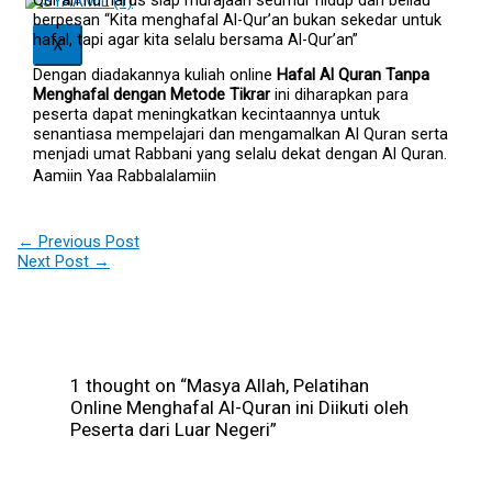
berpesan “Kita menghafal Al-Qur’an bukan sekedar untuk
hafal, tapi agar kita selalu bersama Al-Qur’an”
X
Dengan diadakannya kuliah online
Hafal Al Quran Tanpa
Menghafal dengan Metode Tikrar
ini diharapkan para
peserta dapat meningkatkan kecintaannya untuk
senantiasa mempelajari dan mengamalkan Al Quran serta
menjadi umat Rabbani yang selalu dekat dengan Al Quran.
Aamiin Yaa Rabbalalamiin
←
Previous Post
Next Post
→
1 thought on “Masya Allah, Pelatihan
Online Menghafal Al-Quran ini Diikuti oleh
Peserta dari Luar Negeri”